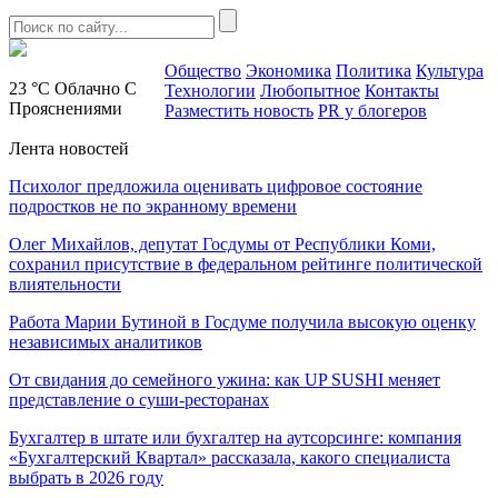
Общество
Экономика
Политика
Культура
23 °C
Облачно С
Технологии
Любопытное
Контакты
Прояснениями
Разместить новость
PR у блогеров
Лента новостей
Психолог предложила оценивать цифровое состояние
подростков не по экранному времени
Олег Михайлов, депутат Госдумы от Республики Коми,
сохранил присутствие в федеральном рейтинге политической
влиятельности
Работа Марии Бутиной в Госдуме получила высокую оценку
независимых аналитиков
От свидания до семейного ужина: как UP SUSHI меняет
представление о суши-ресторанах
Бухгалтер в штате или бухгалтер на аутсорсинге: компания
«Бухгалтерский Квартал» рассказала, какого специалиста
выбрать в 2026 году