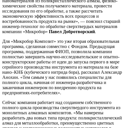
наноматериалов из поликристаллического алмаза, физико-
химические свойства получаемого материала, провести
исследования по его обработке, а также рассчитать
экономическую эффективность всех процессов и
востребованность продукта на рынке», — пояснил старший
инженер-технолог по обработке сверхтвердых материалов
компании «Микробор»
Павел Добротворский
.
Для «Микробор Композит» это уже вторая образовательная
программа, сделанная совместно с Фондом. Предыдущая
программа, поддержанная ФИОП, позволила компании
полностью завершить научно-исследовательские и опытно-
конструкторские работы от идеи до запуска первого в мире
серийного производства инструмента из материала на базе
нано–КНБ (кубического нитрида бора), рассказал Александр
Анохин. «Тем самым у нас появились специалисты для
полного цикла, начиная от инженера-разработчика и
заканчивая инженером по внедрению продукта на
предприятиях-потребителях».
Сейчас компания работает над созданием собственного
полного цикла производства сверхтвердого инструмента из
монолитных алмазных композитов. «Мы намерены
разработать два новых типа продукта: поликристаллический
алмаз для металлообработки, преимущественно цветных