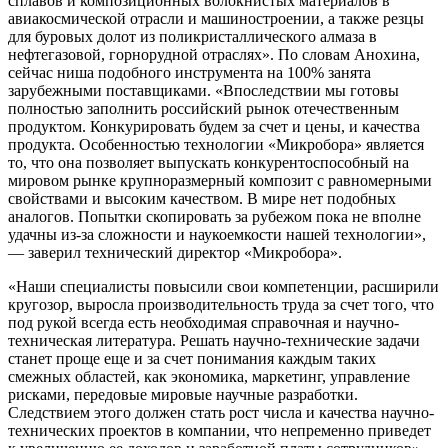
сплавов и композиционных волокнистых материалов в
авиакосмической отрасли и машиностроении, а также резцы
для буровых долот из поликристаллического алмаза в
нефтегазовой, горнорудной отраслях». По словам Анохина,
сейчас ниша подобного инструмента на 100% занята
зарубежными поставщиками. «Впоследствии мы готовы
полностью заполнить российский рынок отечественным
продуктом. Конкурировать будем за счет и цены, и качества
продукта. Особенностью технологии «Микробора» является
то, что она позволяет выпускать конкурентоспособный на
мировом рынке крупноразмерный композит с равномерными
свойствами и высоким качеством. В мире нет подобных
аналогов. Попытки скопировать за рубежом пока не вполне
удачны из-за сложности и наукоемкости нашей технологии»,
— заверил технический директор «Микробора».
«Наши специалисты повысили свои компетенции, расширили
кругозор, выросла производительность труда за счет того, что
под рукой всегда есть необходимая справочная и научно-
техническая литература. Решать научно-технические задачи
станет проще еще и за счет понимания каждым таких
смежных областей, как экономика, маркетинг, управление
рисками, передовые мировые научные разработки.
Следствием этого должен стать рост числа и качества научно-
технических проектов в компании, что непременно приведет