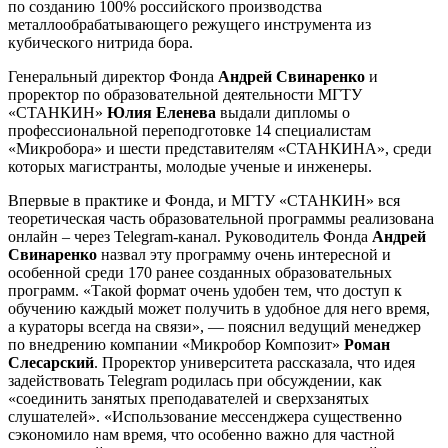
по созданию 100% российского производства
металлообрабатывающего режущего инструмента из
кубического нитрида бора.
Генеральный директор Фонда
Андрей Свинаренко
и
проректор по образовательной деятельности МГТУ
«СТАНКИН»
Юлия Еленева
выдали дипломы о
профессиональной переподготовке 14 специалистам
«Микробора» и шести представителям «СТАНКИНА», среди
которых магистранты, молодые ученые и инженеры.
Впервые в практике и Фонда, и МГТУ «СТАНКИН» вся
теоретическая часть образовательной программы реализована
онлайн – через Telegram-канал. Руководитель Фонда
Андрей
Свинаренко
назвал эту программу очень интересной и
особенной среди 170 ранее созданных образовательных
программ. «Такой формат очень удобен тем, что доступ к
обучению каждый может получить в удобное для него время,
а кураторы всегда на связи», — пояснил ведущий менеджер
по внедрению компании «Микробор Композит»
Роман
Слесарский
. Проректор университета рассказала, что идея
задействовать Telegram родилась при обсуждении, как
«соединить занятых преподавателей и сверхзанятых
слушателей». «Использование мессенджера существенно
сэкономило нам время, что особенно важно для частной