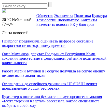
Общество
Экономика
Политика
Культура
26 °C
Небольшой
Технологии
Любопытное
Контакты
Дождь
Разместить новость
PR у блогеров
Лента новостей
Психолог предложила оценивать цифровое состояние
подростков не по экранному времени
Олег Михайлов, депутат Госдумы от Республики Коми,
сохранил присутствие в федеральном рейтинге политической
влиятельности
Работа Марии Бутиной в Госдуме получила высокую оценку
независимых аналитиков
От свидания до семейного ужина: как UP SUSHI меняет
представление о суши-ресторанах
Бухгалтер в штате или бухгалтер на аутсорсинге: компания
«Бухгалтерский Квартал» рассказала, какого специалиста
выбрать в 2026 году