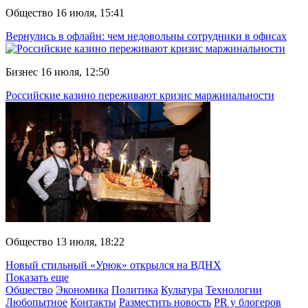
Общество
16 июля, 15:41
Вернулись в офлайн: чем недовольны сотрудники в офисах
Бизнес
16 июля, 12:50
Российские казино переживают кризис маржинальности
Общество
13 июля, 18:22
Новый стильный «Урюк» открылся на ВДНХ
Показать еще
Общество
Экономика
Политика
Культура
Технологии
Любопытное
Контакты
Разместить новость
PR у блогеров