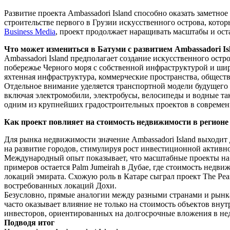
Развитие проекта Ambassadori Island способно оказать заметн
строительстве первого в Грузии искусственного острова, кото
Business Media
, проект продолжает наращивать масштабы и ост
Что может измениться в Батуми с развитием Ambassadori Is
Ambassadori Island предполагает создание искусственного остр
побережье Черного моря с собственной инфраструктурой и ши
яхтенная инфраструктура, коммерческие пространства, общест
Отдельное внимание уделяется транспортной модели будущего
включая электромобили, электробусы, велосипеды и водные так
одним из крупнейших градостроительных проектов в современ
Как проект повлияет на стоимость недвижимости в регионе
Для рынка недвижимости значение Ambassadori Island выходит
на развитие городов, стимулируя рост инвестиционной актив
Международный опыт показывает, что масштабные проекты на 
примеров остается Palm Jumeirah в Дубае, где стоимость недв
локаций эмирата. Схожую роль в Катаре сыграл проект The Pea
востребованных локаций Дохи.
Безусловно, прямые аналогии между разными странами и рынк
часто оказывает влияние не только на стоимость объектов вн
инвесторов, ориентированных на долгосрочные вложения в не
Подводя итог