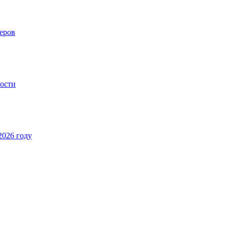
еров
ности
2026 году