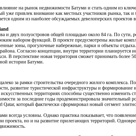
ое влияние на рынок недвижимости Батуми и стать одним из клю
рый уже привлек внимание как местных участников рынка, так и
ается одним из наиболее обсуждаемых девелоперских проектов в
land
ова и двух полуостровов общей площадью около 84 га. По сути, 
роким набором функций. В проекте предусмотрены жилые компл
венные зоны, прогулочные набережные, парки и объекты отдыха.
 района. Согласно концепции, внутри территории планируется и
си. В перспективе новая территория сможет принимать более 50 
ной истории Батуми.
 далеко за рамки строительства очередного жилого комплекса.
ности, развитие туристической инфраструктуры и формирование
искусственных территориях способны существенно изменить ст
ижимости за последние годы продемонстрировала значительный ро
rl Qatar, который фактически сформировал новый сегмент элитн
ами всегда условны. Однако практика показывает, что появлен
утри проекта, но и на развитие прилегающих территорий. Одновр
движимость.