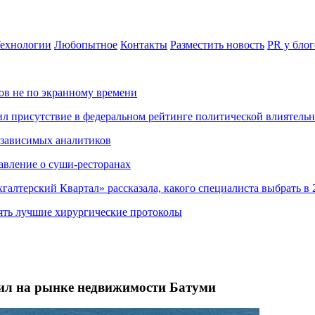
ехнологии
Любопытное
Контакты
Разместить новость
PR у блог
ов не по экранному времени
ил присутствие в федеральном рейтинге политической влиятель
езависимых аналитиков
авление о суши-ресторанах
хгалтерский Квартал» рассказала, какого специалиста выбрать в 
ять лучшие хирургические протоколы
 сил на рынке недвижимости Батуми