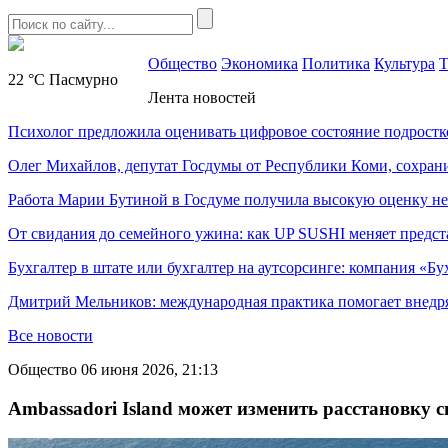
Общество
Экономика
Политика
Культура
Т
22 °C
Пасмурно
Лента новостей
Психолог предложила оценивать цифровое состояние подростк
Олег Михайлов, депутат Госдумы от Республики Коми, сохран
Работа Марии Бутиной в Госдуме получила высокую оценку н
От свидания до семейного ужина: как UP SUSHI меняет предст
Бухгалтер в штате или бухгалтер на аутсорсинге: компания «Бу
Дмитрий Мельников: международная практика помогает внедр
Все новости
Общество
06 июня 2026, 21:13
Ambassadori Island может изменить расстановку