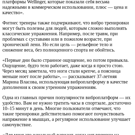
платформы Wellinger, которые показали себя весьма
надежными в коммерческом использовании, плюс — цена и
качество».
Фитнес тренеры также подчеркивают, что вибро тренировки
могут быть полезны для людей, которым сложно выполнять
классические упражнения. Например, после травм, при
проблемах с суставами или в пожилом возрасте, при
хронической лени. Но если цель — рельефное тело и
снижение веса, без полноценного спорта не обойтись.
«Первые дни было странное ощущение, но потом привыкла.
Ощущение, будто тело работает, даже когда я просто стою.
Через месяц заметила, что ноги стали крепче, а поясница
меньше ноет после работы», — рассказывает 37-летняя
Марина Власова, использующая виброплатформу в качестве
дополнения к своим утренним упражнениям.
Одна из главных причин популярности виброплатформ — их
удобство. Вам не нужно тратить часы в спортзале, достаточно
10–15 минут в день. Многие пользователи отмечают, что
такие тренировки действительно помогают почувствовать
напряжение в мышцах, а регулярное использование улучшает
самочувствие.
«Для меня это идеальный вариант, когда нет времени на