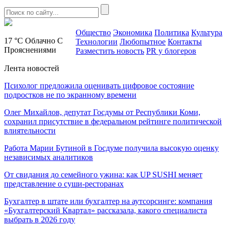
Общество
Экономика
Политика
Культура
17 °C
Облачно С
Технологии
Любопытное
Контакты
Прояснениями
Разместить новость
PR у блогеров
Лента новостей
Психолог предложила оценивать цифровое состояние
подростков не по экранному времени
Олег Михайлов, депутат Госдумы от Республики Коми,
сохранил присутствие в федеральном рейтинге политической
влиятельности
Работа Марии Бутиной в Госдуме получила высокую оценку
независимых аналитиков
От свидания до семейного ужина: как UP SUSHI меняет
представление о суши-ресторанах
Бухгалтер в штате или бухгалтер на аутсорсинге: компания
«Бухгалтерский Квартал» рассказала, какого специалиста
выбрать в 2026 году