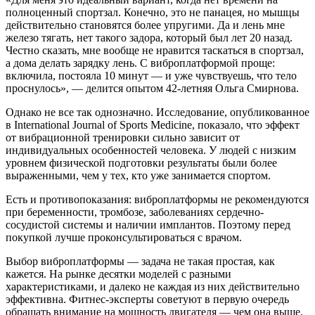
полноценный спортзал. Конечно, это не панацея, но мышцы
действительно становятся более упругими. Да и лень мне
железо тягать, нет такого задора, который был лет 20 назад.
Честно сказать, мне вообще не нравится таскаться в спортзал,
а дома делать зарядку лень. С виброплатформой проще:
включила, постояла 10 минут — и уже чувствуешь, что тело
проснулось», — делится опытом 42-летняя Ольга Смирнова.
Однако не все так однозначно. Исследование, опубликованное
в International Journal of Sports Medicine, показало, что эффект
от вибрационной тренировки сильно зависит от
индивидуальных особенностей человека. У людей с низким
уровнем физической подготовки результаты были более
выраженными, чем у тех, кто уже занимается спортом.
Есть и противопоказания: виброплатформы не рекомендуются
при беременности, тромбозе, заболеваниях сердечно-
сосудистой системы и наличии имплантов. Поэтому перед
покупкой лучше проконсультироваться с врачом.
Выбор виброплатформы — задача не такая простая, как
кажется. На рынке десятки моделей с разными
характеристиками, и далеко не каждая из них действительно
эффективна. Фитнес-эксперты советуют в первую очередь
обращать внимание на мощность двигателя — чем она выше,