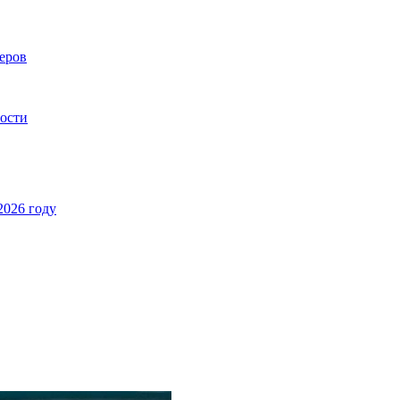
еров
ности
2026 году