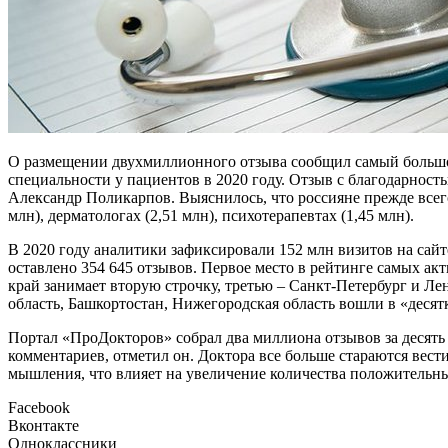
О размещении двухмиллионного отзыва сообщил самый большо
специальности у пациентов в 2020 году. Отзыв с благодарнос
Александр Поликарпов. Выяснилось, что россияне прежде всего 
млн), дерматологах (2,51 млн), психотерапевтах (1,45 млн).
В 2020 году аналитики зафиксировали 152 млн визитов на сай
оставлено 354 645 отзывов. Первое место в рейтинге самых ак
край занимает вторую строчку, третью – Санкт-Петербург и Лен
область, Башкортостан, Нижегородская область вошли в «десят
Портал «ПроДокторов» собрал два миллиона отзывов за десять
комментариев, отметил он. Доктора все больше стараются ве
мышления, что влияет на увеличение количества положительны
Facebook
Вконтакте
Одноклассники