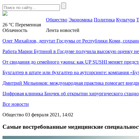
Общество
Экономика
Политика
Культура
Т
26 °C
Переменная
Облачность
Лента новостей
Олег Михайлов, депутат Госдумы от Республики Коми, сохран
Работа Марии Бутиной в Госдуме получила высокую оценку н
От свидания до семейного ужина: как UP SUSHI меняет предст
Бухгалтер в штате или бухгалтер на аутсорсинге: компания «Бу
Дмитрий Мельников: международная практика помогает внедр
Цифровая клиника Биочек об открытии хирургического стацио
Все новости
Общество
03 февраля 2021, 14:02
Самые востребованные медицинские специальнос