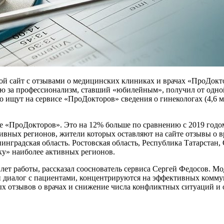
й сайт с отзывами о медицинских клиниках и врачах «ПроДокт
тью за профессионализм, ставший «юбилейным», получил от одн
ищут на сервисе «ПроДокторов» сведения о гинекологах (4,6 млн
те «ПроДокторов». Это на 12% больше по сравнению с 2019 годо
тивных регионов, жители которых оставляют на сайте отзывы о 
инградская область. Ростовская область, Республика Татарстан,
ку» наиболее активных регионов.
 лет работы, рассказал сооснователь сервиса Сергей Федосов. 
сти диалог с пациентами, концентрируются на эффективных ком
х отзывов о врачах и снижение числа конфликтных ситуаций и 