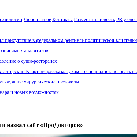
ехнологии
Любопытное
Контакты
Разместить новость
PR у блог
ил присутствие в федеральном рейтинге политической влиятель
езависимых аналитиков
авление о суши-ресторанах
хгалтерский Квартал» рассказала, какого специалиста выбрать в 
ять лучшие хирургические протоколы
нара и новых возможностях
ти назвал сайт «ПроДокторов»