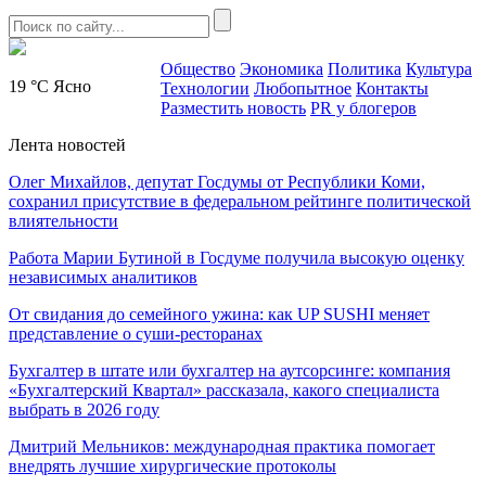
Общество
Экономика
Политика
Культура
19 °C
Ясно
Технологии
Любопытное
Контакты
Разместить новость
PR у блогеров
Лента новостей
Олег Михайлов, депутат Госдумы от Республики Коми,
сохранил присутствие в федеральном рейтинге политической
влиятельности
Работа Марии Бутиной в Госдуме получила высокую оценку
независимых аналитиков
От свидания до семейного ужина: как UP SUSHI меняет
представление о суши-ресторанах
Бухгалтер в штате или бухгалтер на аутсорсинге: компания
«Бухгалтерский Квартал» рассказала, какого специалиста
выбрать в 2026 году
Дмитрий Мельников: международная практика помогает
внедрять лучшие хирургические протоколы