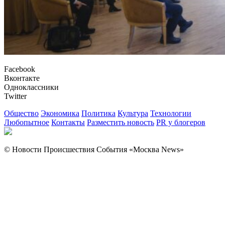
Facebook
Вконтакте
Одноклассники
Twitter
Общество
Экономика
Политика
Культура
Технологии
Любопытное
Контакты
Разместить новость
PR у блогеров
© Новости Происшествия События «Москва News»