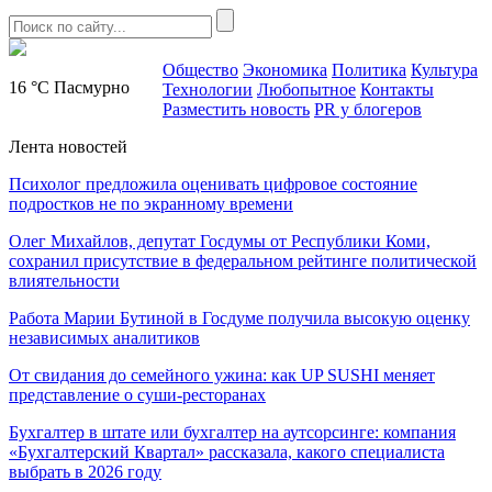
Общество
Экономика
Политика
Культура
16 °C
Пасмурно
Технологии
Любопытное
Контакты
Разместить новость
PR у блогеров
Лента новостей
Психолог предложила оценивать цифровое состояние
подростков не по экранному времени
Олег Михайлов, депутат Госдумы от Республики Коми,
сохранил присутствие в федеральном рейтинге политической
влиятельности
Работа Марии Бутиной в Госдуме получила высокую оценку
независимых аналитиков
От свидания до семейного ужина: как UP SUSHI меняет
представление о суши-ресторанах
Бухгалтер в штате или бухгалтер на аутсорсинге: компания
«Бухгалтерский Квартал» рассказала, какого специалиста
выбрать в 2026 году