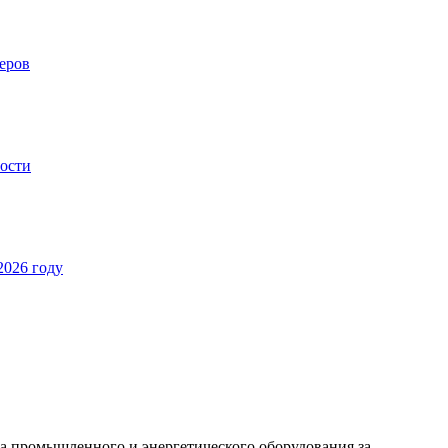
еров
ности
2026 году
тва промышленного и энергетического оборудования за