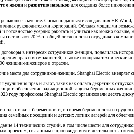
оте о жизни
и
развитию навыков
для создания более инклюзивн
 решающее значение. Согласно данным исследования HR World,
аканчивая руководителями корпораций. Обладая мощными возмож
и готовностью усердно работать и учиться как можно больше,
щины составляют 20 % от общей численности сотрудников компа
ей.
договоры в интересах сотрудников-женщин, поделилась историям
сширения прав и возможностей, а также поощряла технические 
200 женщин-инженеров в отрасли.
очие места для сотрудников-женщин, Shanghai Electric внедряе
я улучшения прав и льгот, таких как оплата декретных отпусков
женщин; обеспечение радиационной защиты беременных женщин;
023 году профсоюзы Shanghai Electric организовали десять диску
и подготовке к беременности, во время беременности и грудно
ация семейных посещений и детских летних лагерей для облегче
оздание 14 технических студий, в том числе шести для сотрудни
ым проектам, связанным с производством и деятельностью комп