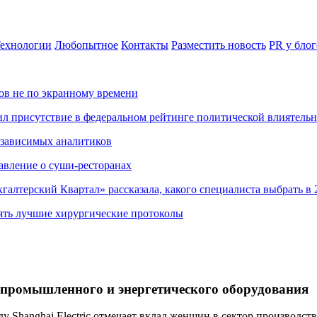
ехнологии
Любопытное
Контакты
Разместить новость
PR у блог
ов не по экранному времени
ил присутствие в федеральном рейтинге политической влиятель
езависимых аналитиков
авление о суши-ресторанах
хгалтерский Квартал» рассказала, какого специалиста выбрать в 
ять лучшие хирургические протоколы
 промышленного и энергетического оборудования
у Shanghai Electric отмечает вклад женщин в сектор производс