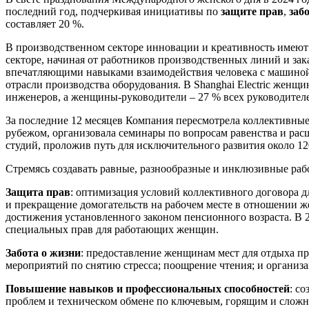
последний год, подчеркивая инициативы по
защите прав
,
заб
составляет 20 %.
В производственном секторе инновации и креативность имеют
секторе, начиная от работников производственных линий и з
впечатляющими навыками взаимодействия человека с машиной 
отрасли производства оборудования. В Shanghai Electric жен
инженеров, а женщины-руководители – 27 % всех руководител
За последние 12 месяцев Компания пересмотрела коллективные 
рубежом, организовала семинары по вопросам равенства и ра
студий, проложив путь для исключительного развития около 1
Стремясь создавать равные, разнообразные и инклюзивные раб
Защита прав
: оптимизация условий коллективного договора дл
и прекращение домогательств на рабочем месте в отношении 
достижения установленного законом пенсионного возраста. В 2
специальных прав для работающих женщин.
Забота о жизни
: предоставление женщинам мест для отдыха пр
мероприятий по снятию стресса; поощрение чтения; и организ
Повышение навыков и профессиональных способностей
: с
проблем и техническом обмене по ключевым, горящим и сложн