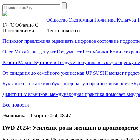
Общество
Экономика
Политика
Культура
Т
17 °C
Облачно С
Прояснениями
Лента новостей
Психолог предложила оценивать цифровое состояние подростк
Олег Михайлов, депутат Госдумы от Республики Коми, сохран
Работа Марии Бутиной в Госдуме получила высокую оценку н
От свидания до семейного ужина: как UP SUSHI меняет предст
Бухгалтер в штате или бухгалтер на аутсорсинге: компания «Бу
Дмитрий Мельников: международная практика помогает внедр
Все новости
Экономика
11 марта 2024, 08:47
IWD 2024: Усиление роли женщин в производстве
В свете празднования Международного женского дня в 2024 год