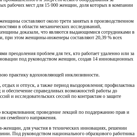
ых рабочих мест для 15 000 женщин, доля которых в компании
 женщины составляют около трети занятых в производственном
ностями в области механических исследований,
 женщины доказали, что являются выдающимися сотрудниками в
нии, при этом женщины-инженеры составляют 20,39 % всех
и преодоления проблем для тех, кто работает удаленно или за
инновации под руководством женщин, создав 14 инновационных
т свою практику вдохновляющей инклюзивности.
, отдых и отпуск, а также период выздоровления; профилактика
 и обеспечение справедливых возможностей работы до
ссий и исследовательских сессий по контрактам о защите
го вскармливания; проведение лекций по поддержанию прав и
ния семейного напряжения.
ков-женщин, для участия в технических инновациях, решении
ании. Под руководством национального образцового работника