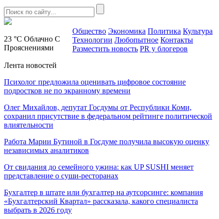
Общество
Экономика
Политика
Культура
23 °C
Облачно С
Технологии
Любопытное
Контакты
Прояснениями
Разместить новость
PR у блогеров
Лента новостей
Психолог предложила оценивать цифровое состояние
подростков не по экранному времени
Олег Михайлов, депутат Госдумы от Республики Коми,
сохранил присутствие в федеральном рейтинге политической
влиятельности
Работа Марии Бутиной в Госдуме получила высокую оценку
независимых аналитиков
От свидания до семейного ужина: как UP SUSHI меняет
представление о суши-ресторанах
Бухгалтер в штате или бухгалтер на аутсорсинге: компания
«Бухгалтерский Квартал» рассказала, какого специалиста
выбрать в 2026 году