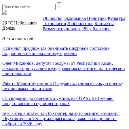
Общество
Экономика
Политика
Культура
26 °C
Небольшой
Технологии
Любопытное
Контакты
Дождь
Разместить новость
PR у блогеров
Лента новостей
Психолог предложила оценивать цифровое состояние
подростков не по экранному времени
Олег Михайлов, депутат Госдумы от Республики Коми,
сохранил присутствие в федеральном рейтинге политической
влиятельности
Работа Марии Бутиной в Госдуме получила высокую оценку
независимых аналитиков
От свидания до семейного ужина: как UP SUSHI меняет
представление о суши-ресторанах
Бухгалтер в штате или бухгалтер на аутсорсинге: компания
«Бухгалтерский Квартал» рассказала, какого специалиста
выбрать в 2026 году