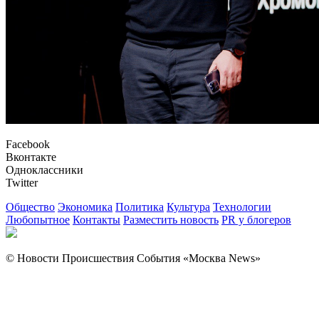
Facebook
Вконтакте
Одноклассники
Twitter
Общество
Экономика
Политика
Культура
Технологии
Любопытное
Контакты
Разместить новость
PR у блогеров
© Новости Происшествия События «Москва News»