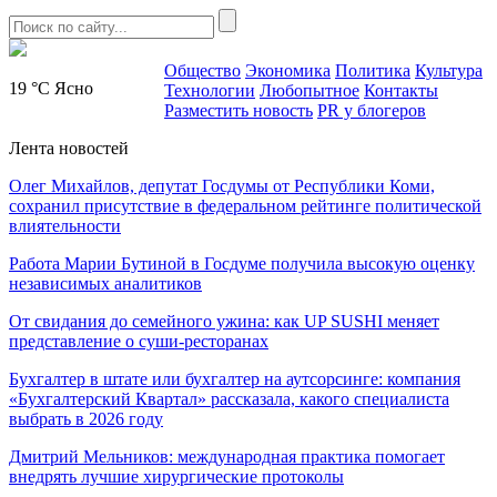
Общество
Экономика
Политика
Культура
19 °C
Ясно
Технологии
Любопытное
Контакты
Разместить новость
PR у блогеров
Лента новостей
Олег Михайлов, депутат Госдумы от Республики Коми,
сохранил присутствие в федеральном рейтинге политической
влиятельности
Работа Марии Бутиной в Госдуме получила высокую оценку
независимых аналитиков
От свидания до семейного ужина: как UP SUSHI меняет
представление о суши-ресторанах
Бухгалтер в штате или бухгалтер на аутсорсинге: компания
«Бухгалтерский Квартал» рассказала, какого специалиста
выбрать в 2026 году
Дмитрий Мельников: международная практика помогает
внедрять лучшие хирургические протоколы