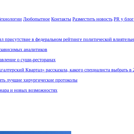
ехнологии
Любопытное
Контакты
Разместить новость
PR у блог
ил присутствие в федеральном рейтинге политической влиятель
езависимых аналитиков
авление о суши-ресторанах
хгалтерский Квартал» рассказала, какого специалиста выбрать в 
ять лучшие хирургические протоколы
нара и новых возможностях