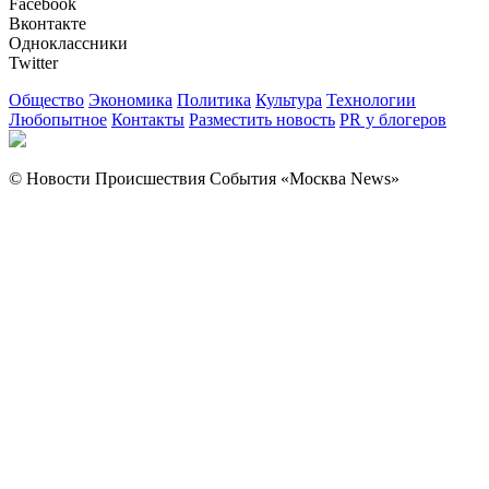
Facebook
Вконтакте
Одноклассники
Twitter
Общество
Экономика
Политика
Культура
Технологии
Любопытное
Контакты
Разместить новость
PR у блогеров
© Новости Происшествия События «Москва News»