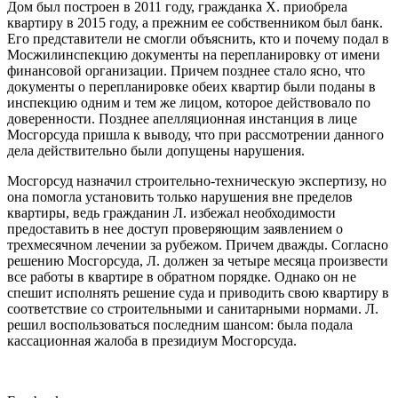
Дом был построен в 2011 году, гражданка Х. приобрела
квартиру в 2015 году, а прежним ее собственником был банк.
Его представители не смогли объяснить, кто и почему подал в
Мосжилинспекцию документы на перепланировку от имени
финансовой организации. Причем позднее стало ясно, что
документы о перепланировке обеих квартир были поданы в
инспекцию одним и тем же лицом, которое действовало по
доверенности. Позднее апелляционная инстанция в лице
Мосгорсуда пришла к выводу, что при рассмотрении данного
дела действительно были допущены нарушения.
Мосгорсуд назначил строительно-техническую экспертизу, но
она помогла установить только нарушения вне пределов
квартиры, ведь гражданин Л. избежал необходимости
предоставить в нее доступ проверяющим заявлением о
трехмесячном лечении за рубежом. Причем дважды. Согласно
решению Мосгорсуда, Л. должен за четыре месяца произвести
все работы в квартире в обратном порядке. Однако он не
спешит исполнять решение суда и приводить свою квартиру в
соответствие со строительными и санитарными нормами. Л.
решил воспользоваться последним шансом: была подала
кассационная жалоба в президиум Мосгорсуда.