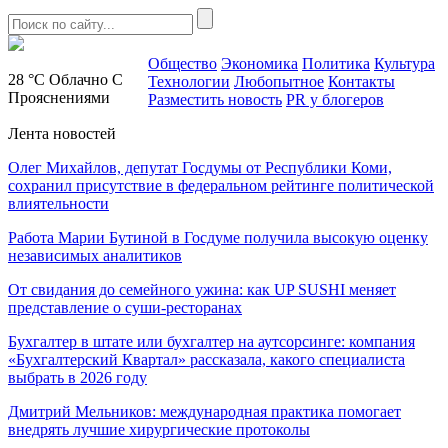
Общество
Экономика
Политика
Культура
28 °C
Облачно С
Технологии
Любопытное
Контакты
Прояснениями
Разместить новость
PR у блогеров
Лента новостей
Олег Михайлов, депутат Госдумы от Республики Коми,
сохранил присутствие в федеральном рейтинге политической
влиятельности
Работа Марии Бутиной в Госдуме получила высокую оценку
независимых аналитиков
От свидания до семейного ужина: как UP SUSHI меняет
представление о суши-ресторанах
Бухгалтер в штате или бухгалтер на аутсорсинге: компания
«Бухгалтерский Квартал» рассказала, какого специалиста
выбрать в 2026 году
Дмитрий Мельников: международная практика помогает
внедрять лучшие хирургические протоколы