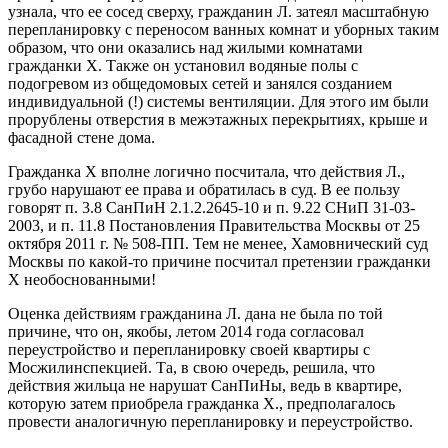
узнала, что ее сосед сверху, гражданин Л. затеял масштабную
перепланировку с переносом ванных комнат и уборных таким
образом, что они оказались над жилыми комнатами
гражданки Х. Также он установил водяные полы с
подогревом из общедомовых сетей и занялся созданием
индивидуальной (!) системы вентиляции. Для этого им были
прорублены отверстия в межэтажных перекрытиях, крыше и
фасадной стене дома.
Гражданка Х вполне логично посчитала, что действия Л.,
грубо нарушают ее права и обратилась в суд. В ее пользу
говорят п. 3.8 СанПиН 2.1.2.2645-10 и п. 9.22 СНиП 31-03-
2003, и п. 11.8 Постановления Правительства Москвы от 25
октября 2011 г. № 508-ПП. Тем не менее, Хамовнический суд
Москвы по какой-то причине посчитал претензии гражданки
Х необоснованными!
Оценка действиям гражданина Л. дана не была по той
причине, что он, якобы, летом 2014 года согласовал
переустройство и перепланировку своей квартиры с
Мосжилинспекцией. Та, в свою очередь, решила, что
действия жильца не нарушат СанПиНы, ведь в квартире,
которую затем приобрела гражданка Х., предполагалось
провести аналогичную перепланировку и переустройство.