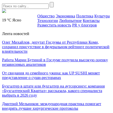
Общество
Экономика
Политика
Культура
19 °C
Ясно
Технологии
Любопытное
Контакты
Разместить новость
PR у блогеров
Лента новостей
Олег Михайлов, депутат Госдумы от Республики Коми,
сохранил присутствие в федеральном рейтинге политической
влиятельности
Работа Марии Бутиной в Госдуме получила высокую оценку
независимых аналитиков
От свидания до семейного ужина: как UP SUSHI меняет
представление о суши-ресторанах
Бухгалтер в штате или бухгалтер на аутсорсинге: компания
«Бухгалтерский Квартал» рассказала, какого специалиста
выбрать в 2026 году
Дмитрий Мельников: международная практика помогает
внедрять лучшие хирургические протоколы