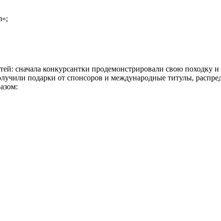
m»;
ей: сначала конкурсантки продемонстрировали свою походку и ра
 получили подарки от спонсоров и международные титулы, расп
азом: