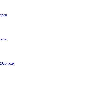
еров
ности
2026 году