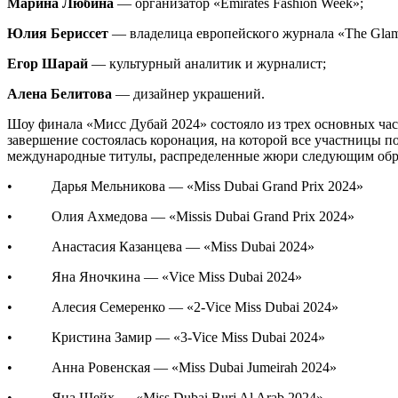
Марина Любина
— организатор «Emirates Fashion Week»;
Юлия Бериссет
— владелица европейского журнала «The Gla
Егор Шарай
— культурный аналитик и журналист;
Алена Белитова
— дизайнер украшений.
Шоу финала «Мисс Дубай 2024» состояло из трех основных част
завершение состоялась коронация, на которой все участницы
международные титулы, распределенные жюри следующим обр
• Дарья Мельникова — «Miss Dubai Grand Prix 2024»
• Олия Ахмедова — «Missis Dubai Grand Prix 2024»
• Анастасия Казанцева — «Miss Dubai 2024»
• Яна Яночкина — «Vice Miss Dubai 2024»
• Алесия Семеренко — «2-Vice Miss Dubai 2024»
• Кристина Замир — «3-Vice Miss Dubai 2024»
• Анна Ровенская — «Miss Dubai Jumeirah 2024»
• Яна Шейх — «Miss Dubai Burj Al Arab 2024»