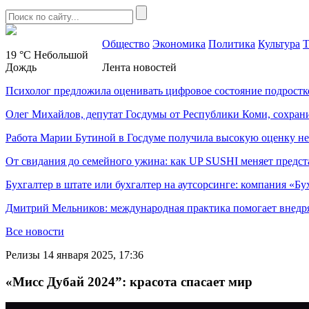
Общество
Экономика
Политика
Культура
Т
19 °C
Небольшой
Дождь
Лента новостей
Психолог предложила оценивать цифровое состояние подростк
Олег Михайлов, депутат Госдумы от Республики Коми, сохран
Работа Марии Бутиной в Госдуме получила высокую оценку н
От свидания до семейного ужина: как UP SUSHI меняет предст
Бухгалтер в штате или бухгалтер на аутсорсинге: компания «Бу
Дмитрий Мельников: международная практика помогает внедр
Все новости
Релизы
14 января 2025, 17:36
«Мисс Дубай 2024”: красота спасает мир