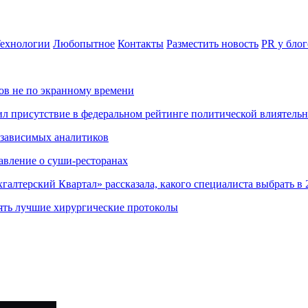
ехнологии
Любопытное
Контакты
Разместить новость
PR у блог
ов не по экранному времени
ил присутствие в федеральном рейтинге политической влиятель
езависимых аналитиков
авление о суши-ресторанах
хгалтерский Квартал» рассказала, какого специалиста выбрать в 
ять лучшие хирургические протоколы