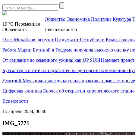
Общество
Экономика
Политика
Культура
Т
19 °C
Переменная
Облачность
Лента новостей
Олег Михайлов, депутат Госдумы от Республики Коми, сохран
Работа Марии Бутиной в Госдуме получила высокую оценку н
От свидания до семейного ужина: как UP SUSHI меняет предст
Бухгалтер в штате или бухгалтер на аутсорсинге: компания «Бу
Дмитрий Мельников: международная практика помогает внедр
Цифровая клиника Биочек об открытии хирургического стацио
Все новости
15 апреля 2024, 06:40
IMG_5771