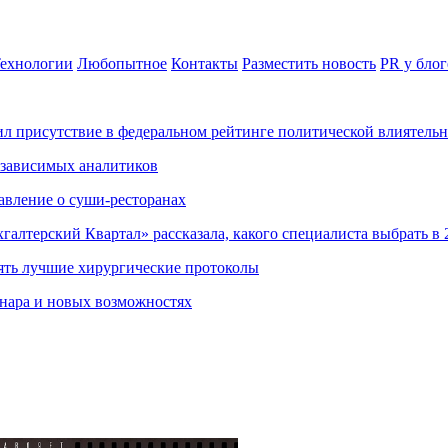
ехнологии
Любопытное
Контакты
Разместить новость
PR у блог
ил присутствие в федеральном рейтинге политической влиятель
езависимых аналитиков
авление о суши-ресторанах
хгалтерский Квартал» рассказала, какого специалиста выбрать в 
ять лучшие хирургические протоколы
нара и новых возможностях