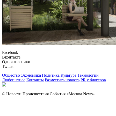
Facebook
Вконтакте
Одноклассники
Twitter
Общество
Экономика
Политика
Культура
Технологии
Любопытное
Контакты
Разместить новость
PR у блогеров
© Новости Происшествия События «Москва News»