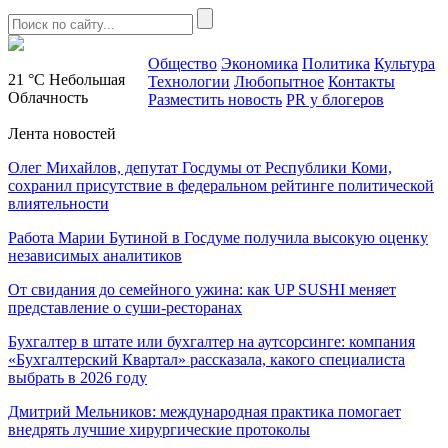
Общество
Экономика
Политика
Культура
21 °C
Небольшая
Технологии
Любопытное
Контакты
Облачность
Разместить новость
PR у блогеров
Лента новостей
Олег Михайлов, депутат Госдумы от Республики Коми,
сохранил присутствие в федеральном рейтинге политической
влиятельности
Работа Марии Бутиной в Госдуме получила высокую оценку
независимых аналитиков
От свидания до семейного ужина: как UP SUSHI меняет
представление о суши-ресторанах
Бухгалтер в штате или бухгалтер на аутсорсинге: компания
«Бухгалтерский Квартал» рассказала, какого специалиста
выбрать в 2026 году
Дмитрий Мельников: международная практика помогает
внедрять лучшие хирургические протоколы