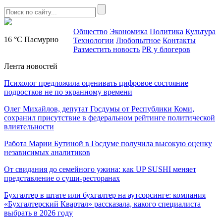
Общество
Экономика
Политика
Культура
16 °C
Пасмурно
Технологии
Любопытное
Контакты
Разместить новость
PR у блогеров
Лента новостей
Психолог предложила оценивать цифровое состояние
подростков не по экранному времени
Олег Михайлов, депутат Госдумы от Республики Коми,
сохранил присутствие в федеральном рейтинге политической
влиятельности
Работа Марии Бутиной в Госдуме получила высокую оценку
независимых аналитиков
От свидания до семейного ужина: как UP SUSHI меняет
представление о суши-ресторанах
Бухгалтер в штате или бухгалтер на аутсорсинге: компания
«Бухгалтерский Квартал» рассказала, какого специалиста
выбрать в 2026 году