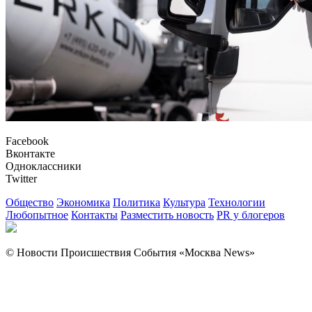
Facebook
Вконтакте
Одноклассники
Twitter
Общество
Экономика
Политика
Культура
Технологии
Любопытное
Контакты
Разместить новость
PR у блогеров
© Новости Происшествия События «Москва News»