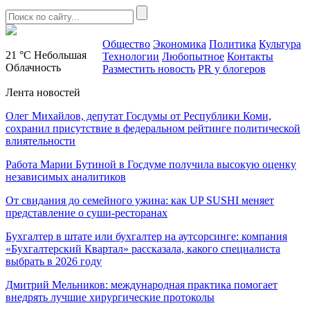
Общество
Экономика
Политика
Культура
21 °C
Небольшая
Технологии
Любопытное
Контакты
Облачность
Разместить новость
PR у блогеров
Лента новостей
Олег Михайлов, депутат Госдумы от Республики Коми,
сохранил присутствие в федеральном рейтинге политической
влиятельности
Работа Марии Бутиной в Госдуме получила высокую оценку
независимых аналитиков
От свидания до семейного ужина: как UP SUSHI меняет
представление о суши-ресторанах
Бухгалтер в штате или бухгалтер на аутсорсинге: компания
«Бухгалтерский Квартал» рассказала, какого специалиста
выбрать в 2026 году
Дмитрий Мельников: международная практика помогает
внедрять лучшие хирургические протоколы