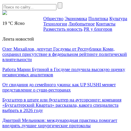
Общество
Экономика
Политика
Культура
19 °C
Ясно
Технологии
Любопытное
Контакты
Разместить новость
PR у блогеров
Лента новостей
Олег Михайлов, депутат Госдумы от Республики Коми,
сохранил присутствие в федеральном рейтинге политической
влиятельности
Работа Марии Бутиной в Госдуме получила высокую оценку
независимых аналитиков
От свидания до семейного ужина: как UP SUSHI меняет
представление о суши-ресторанах
Бухгалтер в штате или бухгалтер на аутсорсинге: компания
«Бухгалтерский Квартал» рассказала, какого специалиста
выбрать в 2026 году
Дмитрий Мельников: международная практика помогает
внедрять лучшие хирургические протоколы