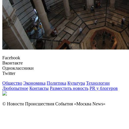
Facebook
Вконтакте
Одноклассники
Twitter
Общество
Экономика
Политика
Культура
Технологии
Любопытное
Контакты
Разместить новость
PR у блогеров
© Новости Происшествия События «Москва News»