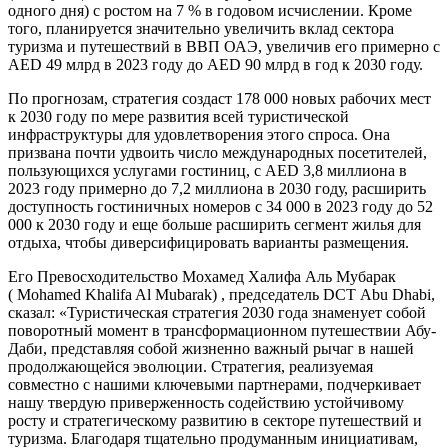
одного дня) с ростом на 7 % в годовом исчислении. Кроме
того, планируется значительно увеличить вклад сектора
туризма и путешествий в ВВП ОАЭ, увеличив его примерно с
AED 49 млрд в 2023 году до AED 90 млрд в год к 2030 году.
По прогнозам, стратегия создаст 178 000 новых рабочих мест
к 2030 году по мере развития всей туристической
инфраструктуры для удовлетворения этого спроса. Она
призвана почти удвоить число международных посетителей,
пользующихся услугами гостиниц, с AED 3,8 миллиона в
2023 году примерно до 7,2 миллиона в 2030 году, расширить
доступность гостиничных номеров с 34 000 в 2023 году до 52
000 к 2030 году и еще больше расширить сегмент жилья для
отдыха, чтобы диверсифицировать варианты размещения.
Его Превосходительство Мохамед Халифа Аль Мубарак
( Mohamed Khalifa Al Mubarak) , председатель DCT Abu Dhabi,
сказал: «Туристическая стратегия 2030 года знаменует собой
поворотный момент в трансформационном путешествии Абу-
Даби, представляя собой жизненно важный рычаг в нашей
продолжающейся эволюции. Стратегия, реализуемая
совместно с нашими ключевыми партнерами, подчеркивает
нашу твердую приверженность содействию устойчивому
росту и стратегическому развитию в секторе путешествий и
туризма. Благодаря тщательно продуманным инициативам,