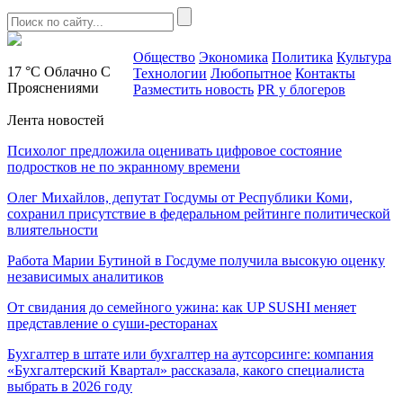
Общество
Экономика
Политика
Культура
17 °C
Облачно С
Технологии
Любопытное
Контакты
Прояснениями
Разместить новость
PR у блогеров
Лента новостей
Психолог предложила оценивать цифровое состояние
подростков не по экранному времени
Олег Михайлов, депутат Госдумы от Республики Коми,
сохранил присутствие в федеральном рейтинге политической
влиятельности
Работа Марии Бутиной в Госдуме получила высокую оценку
независимых аналитиков
От свидания до семейного ужина: как UP SUSHI меняет
представление о суши-ресторанах
Бухгалтер в штате или бухгалтер на аутсорсинге: компания
«Бухгалтерский Квартал» рассказала, какого специалиста
выбрать в 2026 году