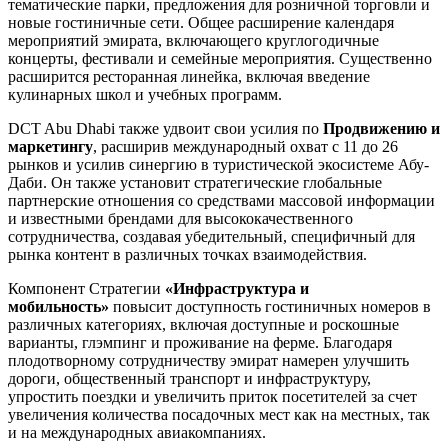
тематические парки, предложения для розничной торговли и
новые гостиничные сети. Общее расширение календаря
мероприятий эмирата, включающего круглогодичные
концерты, фестивали и семейные мероприятия. Существенно
расширится ресторанная линейка, включая введение
кулинарных школ и учебных программ.
DCT Abu Dhabi также удвоит свои усилия по
Продвижению и
маркетингу
, расширив международный охват с 11 до 26
рынков и усилив синергию в туристической экосистеме Абу-
Даби. Он также установит стратегические глобальные
партнерские отношения со средствами массовой информации
и известными брендами для высококачественного
сотрудничества, создавая убедительный, специфичный для
рынка контент в различных точках взаимодействия.
Компонент Стратегии
«Инфраструктура и
мобильность»
повысит доступность гостиничных номеров в
различных категориях, включая доступные и роскошные
варианты, глэмпинг и проживание на ферме. Благодаря
плодотворному сотрудничеству эмират намерен улучшить
дороги, общественный транспорт и инфраструктуру,
упростить поездки и увеличить приток посетителей за счет
увеличения количества посадочных мест как на местных, так
и на международных авиакомпаниях.