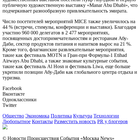
публичную художественную выставку «Manar Abu Dhabi», что
подчеркивает разнообразную привлекательность эмирата.
Число посетителей мероприятий MICE также увеличилось на
44 % (встречи, стимулы, конференции и выставки). Благодаря
участию 960 000 делегатов в 2 477 мероприятиях,
посвященных достопримечательностям и ресторанам Абу-
Даби, сектор продуктов питания и напитков вырос на 21 %.
Кроме того, флагманские развлекательные мероприятия,
такие как фестиваль MOTN и Гран-при Формулы-1 Etihad
Airways Abu Dhabi, а также знаковые культурные события,
такие как фестиваль Al Hosn и фестиваль Liwa, еще больше
укрепили позиции Абу-Даби как глобального центра отдыха и
туризма.
Facebook
Вконтакте
Одноклассники
Twitter
Общество
Экономика
Политика
Культура
Технологии
Любопытное
Контакты
Разместить новость
PR у блогеров
© Новости Происшествия События «Москва News»