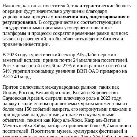
Наконец, как опыт посетителей, так и туристические бизнес-
операции будут значительно улучшены благодаря
упрощенным процессам
получения виз, лицензирования и
регулирования
. В сотрудничестве с соответствующими
государственными органами усовершенствованные
платформы и процессы сократят временные рамки для всех
заявок и разрешений, чтобы облегчить ведение бизнеса и
привлечь инвестиции.
В 2023 году туристический сектор Абу-Даби пережил
заметный всплеск, приняв почти 24 миллиона посетителей.
Рост числа гостей отелей на 27% и иностранных гостей на
54% укрепил экономику, увеличив ВВП ОАЭ примерно на
AED 49 млрд.
Приток с ключевых международных рынков, таких как
Индия, Россия, Великобритания, Китай и Королевство
Саудовская Аравия, сыграли ключевую роль в 2023 году,
наряду с количеством привлекаемых ярким множеством из
более чем 150 событий эмирата, его нетронутыми пляжами и
природными ландшафтами, а также его культурными
объектами, такими как Каср аль-Хосн, Каср аль-Ватан и
Мечеть шейха Зайда, которые привлекли более 8,7 миллиона
посетителей. Посетители музеев, культурных фестивалей и
художественных выставок посетили Лувр Абу-Даби и первую