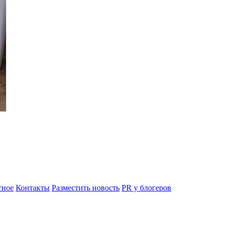
ное
Контакты
Разместить новость
PR у блогеров