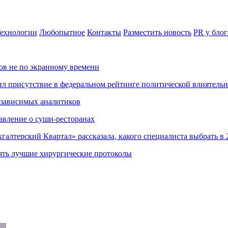
ехнологии
Любопытное
Контакты
Разместить новость
PR у блог
ов не по экранному времени
ил присутствие в федеральном рейтинге политической влиятель
езависимых аналитиков
авление о суши-ресторанах
хгалтерский Квартал» рассказала, какого специалиста выбрать в 
ять лучшие хирургические протоколы