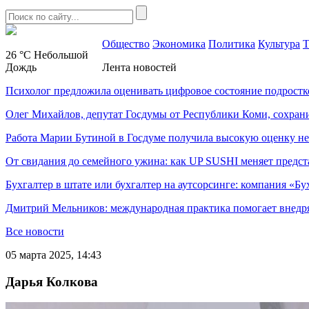
Общество
Экономика
Политика
Культура
Т
26 °C
Небольшой
Дождь
Лента новостей
Психолог предложила оценивать цифровое состояние подростк
Олег Михайлов, депутат Госдумы от Республики Коми, сохран
Работа Марии Бутиной в Госдуме получила высокую оценку н
От свидания до семейного ужина: как UP SUSHI меняет предст
Бухгалтер в штате или бухгалтер на аутсорсинге: компания «Бу
Дмитрий Мельников: международная практика помогает внедр
Все новости
05 марта 2025, 14:43
Дарья Колкова