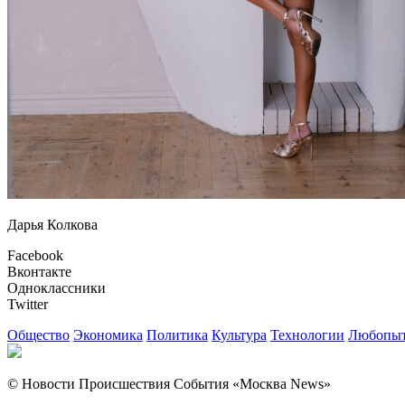
Дарья Колкова
Facebook
Вконтакте
Одноклассники
Twitter
Общество
Экономика
Политика
Культура
Технологии
Любопыт
© Новости Происшествия События «Москва News»