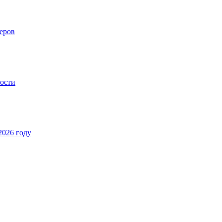
еров
ности
2026 году