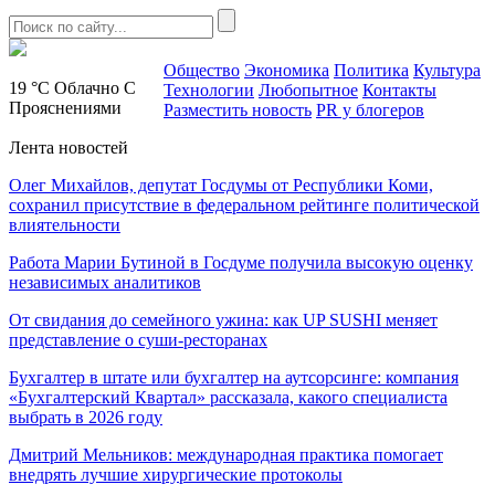
Общество
Экономика
Политика
Культура
19 °C
Облачно С
Технологии
Любопытное
Контакты
Прояснениями
Разместить новость
PR у блогеров
Лента новостей
Олег Михайлов, депутат Госдумы от Республики Коми,
сохранил присутствие в федеральном рейтинге политической
влиятельности
Работа Марии Бутиной в Госдуме получила высокую оценку
независимых аналитиков
От свидания до семейного ужина: как UP SUSHI меняет
представление о суши-ресторанах
Бухгалтер в штате или бухгалтер на аутсорсинге: компания
«Бухгалтерский Квартал» рассказала, какого специалиста
выбрать в 2026 году
Дмитрий Мельников: международная практика помогает
внедрять лучшие хирургические протоколы