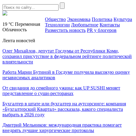
Общество
Экономика
Политика
Культура
19 °C
Переменная
Технологии
Любопытное
Контакты
Облачность
Разместить новость
PR у блогеров
Лента новостей
Олег Михайлов, депутат Госдумы от Республики Коми,
сохранил присутствие в федеральном рейтинге политической
влиятельности
Работа Марии Бутиной в Госдуме получила высокую оценку
независимых аналитиков
От свидания до семейного ужина: как UP SUSHI меняет
представление о суши-ресторанах
Бухгалтер в штате или бухгалтер на аутсорсинге: компания
«Бухгалтерский Квартал» рассказала, какого специалиста
выбрать в 2026 году
Дмитрий Мельников: международная практика помогает
внедрять лучшие хирургические протоколы