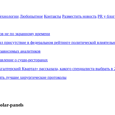
ехнологии
Любопытное
Контакты
Разместить новость
PR у блог
ов не по экранному времени
ил присутствие в федеральном рейтинге политической влиятель
езависимых аналитиков
авление о суши-ресторанах
хгалтерский Квартал» рассказала, какого специалиста выбрать в 
ять лучшие хирургические протоколы
olar-panels