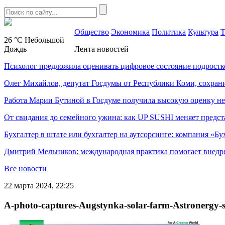
Общество
Экономика
Политика
Культура
Т
26 °C
Небольшой
Дождь
Лента новостей
Психолог предложила оценивать цифровое состояние подростк
Олег Михайлов, депутат Госдумы от Республики Коми, сохран
Работа Марии Бутиной в Госдуме получила высокую оценку н
От свидания до семейного ужина: как UP SUSHI меняет предст
Бухгалтер в штате или бухгалтер на аутсорсинге: компания «Бу
Дмитрий Мельников: международная практика помогает внедр
Все новости
22 марта 2024, 22:25
A-photo-captures-Augstynka-solar-farm-Astronergy-s