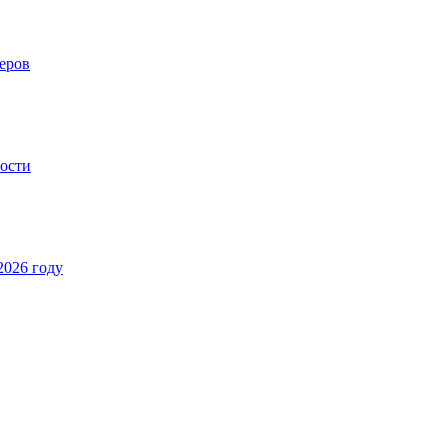
еров
ности
2026 году