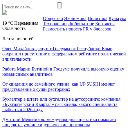
Общество
Экономика
Политика
Культура
19 °C
Переменная
Технологии
Любопытное
Контакты
Облачность
Разместить новость
PR у блогеров
Лента новостей
Олег Михайлов, депутат Госдумы от Республики Коми,
сохранил присутствие в федеральном рейтинге политической
влиятельности
Работа Марии Бутиной в Госдуме получила высокую оценку
независимых аналитиков
От свидания до семейного ужина: как UP SUSHI меняет
представление о суши-ресторанах
Бухгалтер в штате или бухгалтер на аутсорсинге: компания
«Бухгалтерский Квартал» рассказала, какого специалиста
выбрать в 2026 году
Дмитрий Мельников: международная практика помогает
внедрять лучшие хирургические протоколы