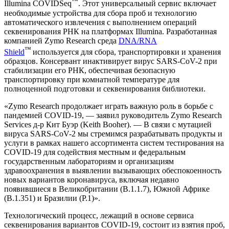
™
Illumina COVIDSeq
. Этот универсальный сервис включает
необходимые устройства для сбора проб и технологию
автоматического извлечения с выполнением операций
секвенирования РНК на платформах Illumina. Разработанная
компанией Zymo Research среда
DNA/RNA
™
Shield
используется для сбора, транспортировки и хранения
образцов. Консервант инактивирует вирус SARS-CoV-2 при
стабилизации его РНК, обеспечивая безопасную
транспортировку при комнатной температуре для
полноценной подготовки и секвенирования библиотеки.
«Zymo Research продолжает играть важную роль в борьбе с
пандемией COVID-19, — заявил руководитель Zymo Research
Services д-р Кит Буэр (Keith Booher). — В связи с мутацией
вируса SARS-CoV-2 мы стремимся разрабатывать продукты и
услуги в рамках нашего ассортимента систем тестирования на
COVID-19 для содействия местным и федеральным
государственным лабораториям и организациям
здравоохранения в выявлении вызывающих обеспокоенность
новых вариантов коронавируса, включая недавно
появившиеся в Великобритании (B.1.1.7), Южной Африке
(B.1.351) и Бразилии (P.1)».
Технологический процесс, лежащий в основе сервиса
секвенирования вариантов COVID-19, состоит из взятия проб,