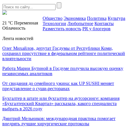
Общество
Экономика
Политика
Культура
21 °C
Переменная
Технологии
Любопытное
Контакты
Облачность
Разместить новость
PR у блогеров
Лента новостей
Олег Михайлов, депутат Госдумы от Республики Коми,
сохранил присутствие в федеральном рейтинге политической
влиятельности
Работа Марии Бутиной в Госдуме получила высокую оценку
независимых аналитиков
От свидания до семейного ужина: как UP SUSHI меняет
представление о суши-ресторанах
Бухгалтер в штате или бухгалтер на аутсорсинге: компания
«Бухгалтерский Квартал» рассказала, какого специалиста
выбрать в 2026 году
Дмитрий Мельников: международная практика помогает
внедрять лучшие хирургические протоколы