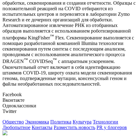
обработки, секвенирования и создания отчетности. Образцы с
положительной реакцией на COVID отбираются из
испытательных центров и перевозятся в лаборатории Zymo
Research и ее дочерних организаций для обработки.
Автоматизированное извлечение РНК из отобранных
образцов выполняется с использованием роботизированной
™
платформы KingFisher
Flex. Секвенирование выполняется с
помощью разработанной компанией Illumina технологии
секвенирования путем синтеза с последующим анализом,
проводимым с использованием аналитического процесса
™
™
DRAGEN
COVIDSeq
с аппаратным ускорением.
Окончательный отчет включает в себя идентификацию
штаммов COVID-19, широту охвата модели секвенирования
генома, подтвержденные мутации, консенсусный геном и
файлы необработанных последовательностей.
Facebook
Вконтакте
Одноклассники
Twitter
Общество
Экономика
Политика
Культура
Технологии
Любопытное
Контакты
Разместить новость
PR у блогеров