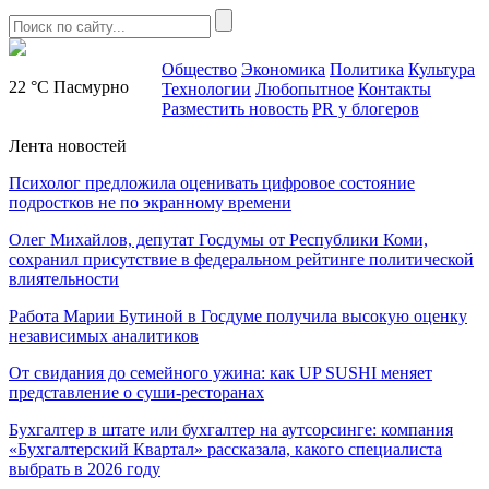
Общество
Экономика
Политика
Культура
22 °C
Пасмурно
Технологии
Любопытное
Контакты
Разместить новость
PR у блогеров
Лента новостей
Психолог предложила оценивать цифровое состояние
подростков не по экранному времени
Олег Михайлов, депутат Госдумы от Республики Коми,
сохранил присутствие в федеральном рейтинге политической
влиятельности
Работа Марии Бутиной в Госдуме получила высокую оценку
независимых аналитиков
От свидания до семейного ужина: как UP SUSHI меняет
представление о суши-ресторанах
Бухгалтер в штате или бухгалтер на аутсорсинге: компания
«Бухгалтерский Квартал» рассказала, какого специалиста
выбрать в 2026 году