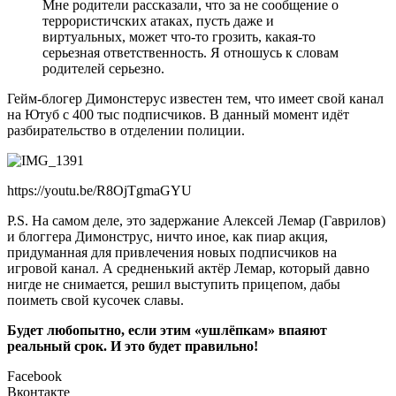
Мне родители рассказали, что за не сообщение о
террористичских атаках, пусть даже и
виртуальных, может что-то грозить, какая-то
серьезная ответственность. Я отношусь к словам
родителей серьезно.
Гейм-блогер Димонстерус известен тем, что имеет свой канал
на Ютуб с 400 тыс подписчиков. В данный момент идёт
разбирательство в отделении полиции.
https://youtu.be/R8OjTgmaGYU
P.S. На самом деле, это задержание Алексей Лемар (Гаврилов)
и блоггера Димонструс, ничто иное, как пиар акция,
придуманная для привлечения новых подписчиков на
игровой канал. А средненький актёр Лемар, который давно
нигде не снимается, решил выступить прицепом, дабы
поиметь свой кусочек славы.
Будет любопытно, если этим «ушлёпкам» впаяют
реальный срок. И это будет правильно!
Facebook
Вконтакте