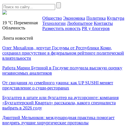
Общество
Экономика
Политика
Культура
19 °C
Переменная
Технологии
Любопытное
Контакты
Облачность
Разместить новость
PR у блогеров
Лента новостей
Олег Михайлов, депутат Госдумы от Республики Коми,
сохранил присутствие в федеральном рейтинге политической
влиятельности
Работа Марии Бутиной в Госдуме получила высокую оценку
независимых аналитиков
От свидания до семейного ужина: как UP SUSHI меняет
представление о суши-ресторанах
Бухгалтер в штате или бухгалтер на аутсорсинге: компания
«Бухгалтерский Квартал» рассказала, какого специалиста
выбрать в 2026 году
Дмитрий Мельников: международная практика помогает
внедрять лучшие хирургические протоколы