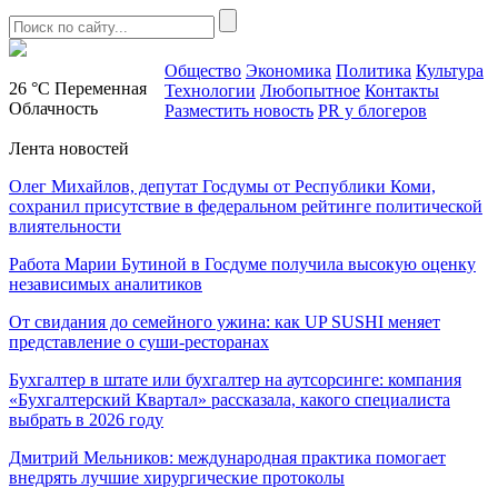
Общество
Экономика
Политика
Культура
26 °C
Переменная
Технологии
Любопытное
Контакты
Облачность
Разместить новость
PR у блогеров
Лента новостей
Олег Михайлов, депутат Госдумы от Республики Коми,
сохранил присутствие в федеральном рейтинге политической
влиятельности
Работа Марии Бутиной в Госдуме получила высокую оценку
независимых аналитиков
От свидания до семейного ужина: как UP SUSHI меняет
представление о суши-ресторанах
Бухгалтер в штате или бухгалтер на аутсорсинге: компания
«Бухгалтерский Квартал» рассказала, какого специалиста
выбрать в 2026 году
Дмитрий Мельников: международная практика помогает
внедрять лучшие хирургические протоколы