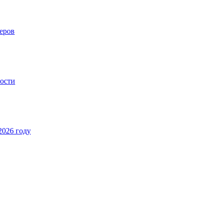
еров
ности
2026 году