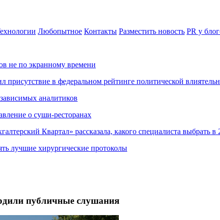
ехнологии
Любопытное
Контакты
Разместить новость
PR у блог
ов не по экранному времени
ил присутствие в федеральном рейтинге политической влиятель
езависимых аналитиков
авление о суши-ресторанах
хгалтерский Квартал» рассказала, какого специалиста выбрать в 
ять лучшие хирургические протоколы
ердили публичные слушания