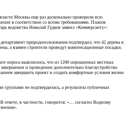
 власти Москвы еще раз досконально проверили всю
ние в соответствии со всеми требованиями. Планов
тарь ведомства Николай Гудков заявил «Коммерсанту»:
 департамент природопользования подтвердил, что 42 дерева и
ены, а взамен строители проведут компенсационные посадки.
тате опроса выяснилось, что из 1200 опрошенных местных
м завершении и проведении дополнительно благоустройства
ванием завершить проект и создать комфортные условия жизни
 группами не подтвердилась, а результаты публичных
В ответе, в частности, говорится: «… согласно Водному
язнения».