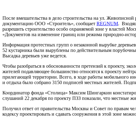
После вмешательства в дело строительства на ул. Живописной
документацию ООО «Строитель», сообщает
REGNUM
.
Входящ
разрешить строительство особо охраняемой зоне у властей Мо
«Документов на изменение границ или режима природно-истор
Информация протестных групп о незаконной вырубке деревьев в
52 кустарника были вырублены по действительным порубочным
Высадка деревьев уже ведется.
Чтобы разобраться в обоснованности претензий к проекту, эко
жителей подавляющее большинство относятся к проекту нейтра
прилегающей территории. Всего, в ходе работы мобильного ин
и отдыха было собрано 3150 подписей местных жителей. Подп
Координатор фонда «Столица» Максим Шингаркин констатиров
слушаний 22 декабря по проекту ПЗЗ показали, что местные ж
Получил ответ от правительства Москвы и Совет по правам чел
кодексу проектировать и сдавать сооружения в этой зоне можн