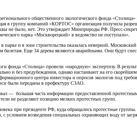
 регионального общественного экологического фонда «Столица»
ая в группу компаний «КОРТОС» организация получила разреше
сквы не было, нет. Это утверждает Минприроды РФ. Пресс-секре
ического парка «Москворецкий» в ведомство не поступало».
 парке и в зоне строительства оказалась неверной. Московский
 билетам. Еще 34 дерева являются аварийными. Они будут снес
логи фонда «Столица» провели «народную» экспертизу. В резуль
льно и без предубеждения, однако настаивают на его скорейше
формационного центра инвестора и опросов экологов под требо
иси были переданы в префектуру СЗАО.
ал — большая часть информации предоставленной протестными
ители не разделяют позицию мелких протестных групп.
овека при президенте РФ, куда обращались протестные группы. 
о, с условием возведения специальных охраняющих воду от загр