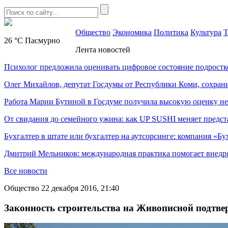
Общество
Экономика
Политика
Культура
Т
26 °C
Пасмурно
Лента новостей
Психолог предложила оценивать цифровое состояние подростк
Олег Михайлов, депутат Госдумы от Республики Коми, сохран
Работа Марии Бутиной в Госдуме получила высокую оценку н
От свидания до семейного ужина: как UP SUSHI меняет предст
Бухгалтер в штате или бухгалтер на аутсорсинге: компания «Бу
Дмитрий Мельников: международная практика помогает внедр
Все новости
Общество
22 декабря 2016, 21:40
Законность строительства на Живописной подтв