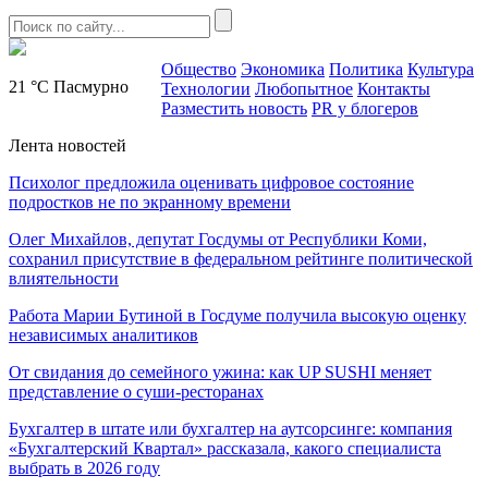
Общество
Экономика
Политика
Культура
21 °C
Пасмурно
Технологии
Любопытное
Контакты
Разместить новость
PR у блогеров
Лента новостей
Психолог предложила оценивать цифровое состояние
подростков не по экранному времени
Олег Михайлов, депутат Госдумы от Республики Коми,
сохранил присутствие в федеральном рейтинге политической
влиятельности
Работа Марии Бутиной в Госдуме получила высокую оценку
независимых аналитиков
От свидания до семейного ужина: как UP SUSHI меняет
представление о суши-ресторанах
Бухгалтер в штате или бухгалтер на аутсорсинге: компания
«Бухгалтерский Квартал» рассказала, какого специалиста
выбрать в 2026 году