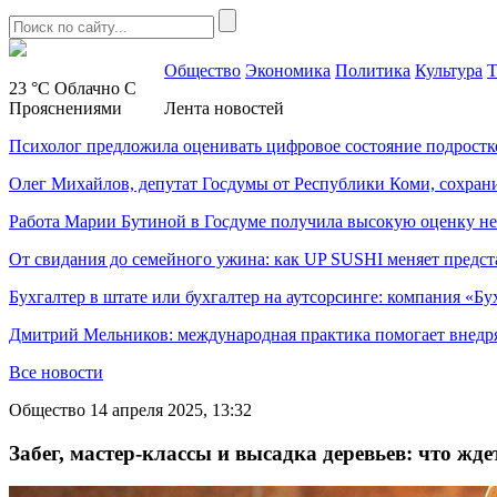
Общество
Экономика
Политика
Культура
Т
23 °C
Облачно С
Прояснениями
Лента новостей
Психолог предложила оценивать цифровое состояние подростк
Олег Михайлов, депутат Госдумы от Республики Коми, сохран
Работа Марии Бутиной в Госдуме получила высокую оценку н
От свидания до семейного ужина: как UP SUSHI меняет предст
Бухгалтер в штате или бухгалтер на аутсорсинге: компания «Бу
Дмитрий Мельников: международная практика помогает внедр
Все новости
Общество
14 апреля 2025, 13:32
Забег, мастер-классы и высадка деревьев: что жд