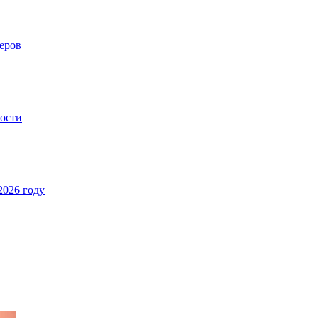
еров
ности
2026 году