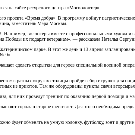
ься на сайте ресурсного центра «Мосволонтер».
кого проекта «Время добра». В программу войдут патриотически
нина, заместитель Мэра Москвы.
ий. Например, волонтеры вместе с профессиональными художни
Дня Победы их подарят ветеранам», — рассказала Наталья Сергун
Екатерининском парке. В этот же день и 13 апреля запланирова
 № 9».
глашает сделать открытки для героев специальной военной опер
е место» в разных округах столицы пройдет сбор игрушек для па
тных из приютов. Там же оборудованы пункты сдачи вторсырья: 
иза, для них проведут тренинг по оказанию первой помощи и ма
лашают горожан старше шести лет. Для этого необходима предва
ожно будет обменять на умную колонку, футболку, зонт и другие