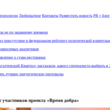
ехнологии
Любопытное
Контакты
Разместить новость
PR у блог
ов не по экранному времени
ил присутствие в федеральном рейтинге политической влиятель
езависимых аналитиков
авление о суши-ресторанах
хгалтерский Квартал» рассказала, какого специалиста выбрать в 
ять лучшие хирургические протоколы
ет участников проекта «Время добра»