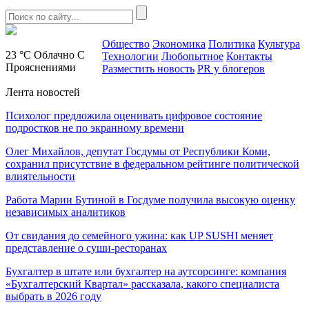
Общество
Экономика
Политика
Культура
23 °C
Облачно С
Технологии
Любопытное
Контакты
Прояснениями
Разместить новость
PR у блогеров
Лента новостей
Психолог предложила оценивать цифровое состояние
подростков не по экранному времени
Олег Михайлов, депутат Госдумы от Республики Коми,
сохранил присутствие в федеральном рейтинге политической
влиятельности
Работа Марии Бутиной в Госдуме получила высокую оценку
независимых аналитиков
От свидания до семейного ужина: как UP SUSHI меняет
представление о суши-ресторанах
Бухгалтер в штате или бухгалтер на аутсорсинге: компания
«Бухгалтерский Квартал» рассказала, какого специалиста
выбрать в 2026 году