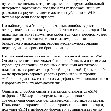
путешественников, которые заранее планируют мобильный
интернет в зарубежной поездке и хотят избежать лишних
расходов на роуминг, зависимости от публичного Wi-Fi и
потери времени после прилёта.
По наблюдениям Yotti, одна из частых ошибок туристов —
откладывать вопрос связи до прибытия в страну поездки. На
практике интернет может понадобиться уже в аэропорту: для
навигации, заказа такси, связи с отелем, проверки
банковского приложения, работы мессенджеров, онлайн-
переводчика и сервисов бронирования.
Вторая ошибка — рассчитывать только на публичный Wi-Fi.
Он доступен не везде, может быть нестабильным и не всегда
удобен для операций, связанных с личными аккаунтами,
платёжными сервисами и рабочей перепиской. Третья ошибка
— не проверять заранее условия роуминга и настройки
мобильных данных, из-за чего смартфон может подключиться
к дорогому тарифу автоматически.
Одним из способов снизить эти риски становится eSIM —
цифровая SIM-карта, которую можно установить на
совместимый смартфон без физической пластиковой карты.
Пользователь заранее выбирает страну или регион поездки,
получает eSIM в цифровом формате и устанавливает её по