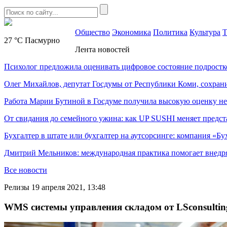
Общество
Экономика
Политика
Культура
Т
27 °C
Пасмурно
Лента новостей
Психолог предложила оценивать цифровое состояние подростк
Олег Михайлов, депутат Госдумы от Республики Коми, сохран
Работа Марии Бутиной в Госдуме получила высокую оценку н
От свидания до семейного ужина: как UP SUSHI меняет предст
Бухгалтер в штате или бухгалтер на аутсорсинге: компания «Бу
Дмитрий Мельников: международная практика помогает внедр
Все новости
Релизы
19 апреля 2021, 13:48
WMS системы управления складом от LSconsultin