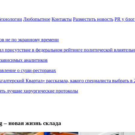
ехнологии
Любопытное
Контакты
Разместить новость
PR у блог
ов не по экранному времени
ил присутствие в федеральном рейтинге политической влиятель
езависимых аналитиков
авление о суши-ресторанах
хгалтерский Квартал» рассказала, какого специалиста выбрать в 
ять лучшие хирургические протоколы
g – новая жизнь склада