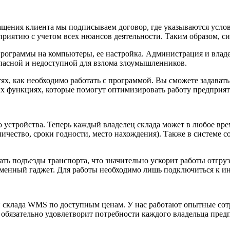
ащения клиента мы подписываем договор, где указываются услов
ятию с учетом всех нюансов деятельности. Таким образом, сист
ограммы на компьютеры, ее настройка. Администрация и владел
опасной и недоступной для взлома злоумышленников.
ях, как необходимо работать с программой. Вы сможете задава
ых функциях, которые помогут оптимизировать работу предприя
устройства. Теперь каждый владелец склада может в любое врем
чество, сроки годности, место нахождения). Также в системе с
ь подъезды транспорта, что значительно ускорит работы отгруз
енный гаджет. Для работы необходимо лишь подключиться к инт
и склада WMS по доступным ценам. У нас работают опытные сот
й обязательно удовлетворит потребности каждого владельца пред