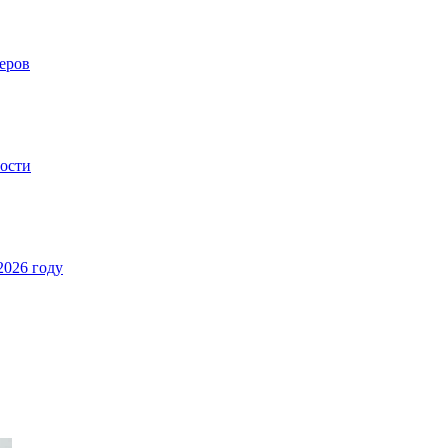
еров
ности
2026 году