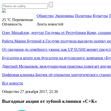
Общество
Экономика
Политика
Культура
Т
25 °C
Переменная
Облачность
Лента новостей
Олег Михайлов, депутат Госдумы от Республики Коми, сохран
Работа Марии Бутиной в Госдуме получила высокую оценку н
От свидания до семейного ужина: как UP SUSHI меняет предст
Бухгалтер в штате или бухгалтер на аутсорсинге: компания «Бу
Дмитрий Мельников: международная практика помогает внедр
Цифровая клиника Биочек об открытии хирургического стацио
Все новости
Общество
27 декабря 2017, 21:36
Выгодные акции от зубной клиники «С+К»