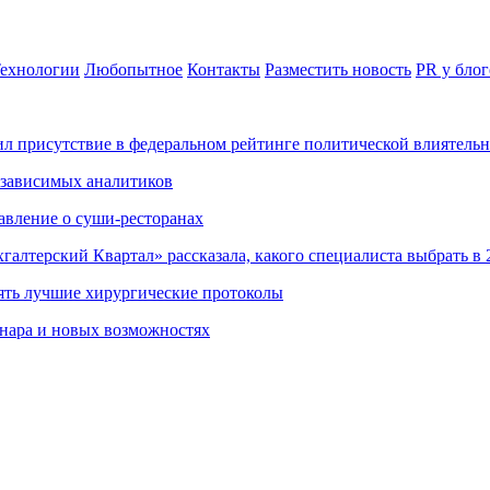
ехнологии
Любопытное
Контакты
Разместить новость
PR у блог
ил присутствие в федеральном рейтинге политической влиятель
езависимых аналитиков
авление о суши-ресторанах
хгалтерский Квартал» рассказала, какого специалиста выбрать в 
ять лучшие хирургические протоколы
нара и новых возможностях