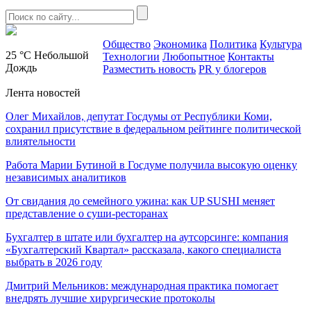
Общество
Экономика
Политика
Культура
25 °C
Небольшой
Технологии
Любопытное
Контакты
Дождь
Разместить новость
PR у блогеров
Лента новостей
Олег Михайлов, депутат Госдумы от Республики Коми,
сохранил присутствие в федеральном рейтинге политической
влиятельности
Работа Марии Бутиной в Госдуме получила высокую оценку
независимых аналитиков
От свидания до семейного ужина: как UP SUSHI меняет
представление о суши-ресторанах
Бухгалтер в штате или бухгалтер на аутсорсинге: компания
«Бухгалтерский Квартал» рассказала, какого специалиста
выбрать в 2026 году
Дмитрий Мельников: международная практика помогает
внедрять лучшие хирургические протоколы