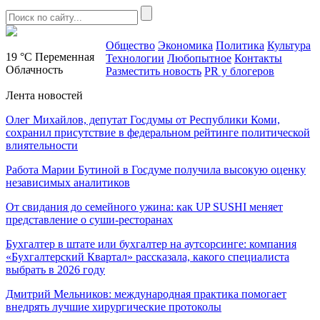
Общество
Экономика
Политика
Культура
19 °C
Переменная
Технологии
Любопытное
Контакты
Облачность
Разместить новость
PR у блогеров
Лента новостей
Олег Михайлов, депутат Госдумы от Республики Коми,
сохранил присутствие в федеральном рейтинге политической
влиятельности
Работа Марии Бутиной в Госдуме получила высокую оценку
независимых аналитиков
От свидания до семейного ужина: как UP SUSHI меняет
представление о суши-ресторанах
Бухгалтер в штате или бухгалтер на аутсорсинге: компания
«Бухгалтерский Квартал» рассказала, какого специалиста
выбрать в 2026 году
Дмитрий Мельников: международная практика помогает
внедрять лучшие хирургические протоколы