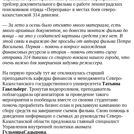
трейлер документального фильма о работе ленинградских
поисковиков отряда «Переправа» в местах боев северо-
казахстанской 314 дивизии.
—
За лето и осень было отснято много материала, есть
много архивных документов, но довести монтаж фильма до
конца – на это у создателей картины средств уже нет. В
этой связи я выражаю две просьбы от автора фильма Петра
Васильева. Первая – помочь в вопросе нахождения
финансовых ресурсов и вторая – помочь отснять сцену
отправки 314 дивизии со старого вокзала нашего города, что
очень важно для завершения задумки режиссера.
На первую просьбу тут же откликнулась старший
преподаватель кафедры финансов и менеджмента Северо-
Казахстанского государственного университета
Татьяна
Гакельберг
. Тронутая видеороликом, преподаватель
поблагодарила организаторов за проведение такого
мероприятия и пообещала вместе со своими студентами
помочь проработать бизнес-план и рекламную кампанию по
сбору средств на завершение съемок фильма. Свою помощь в
доведении информации о съемках до руководства Северо-
Казахстанской области предложила главный специалист
Управления внутренней политики акимата
ГульмираСадырова
.