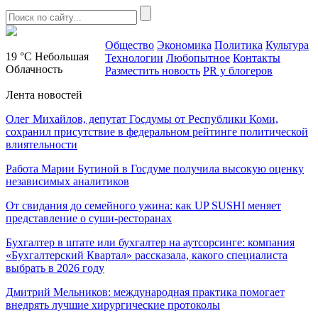
Общество
Экономика
Политика
Культура
19 °C
Небольшая
Технологии
Любопытное
Контакты
Облачность
Разместить новость
PR у блогеров
Лента новостей
Олег Михайлов, депутат Госдумы от Республики Коми,
сохранил присутствие в федеральном рейтинге политической
влиятельности
Работа Марии Бутиной в Госдуме получила высокую оценку
независимых аналитиков
От свидания до семейного ужина: как UP SUSHI меняет
представление о суши-ресторанах
Бухгалтер в штате или бухгалтер на аутсорсинге: компания
«Бухгалтерский Квартал» рассказала, какого специалиста
выбрать в 2026 году
Дмитрий Мельников: международная практика помогает
внедрять лучшие хирургические протоколы