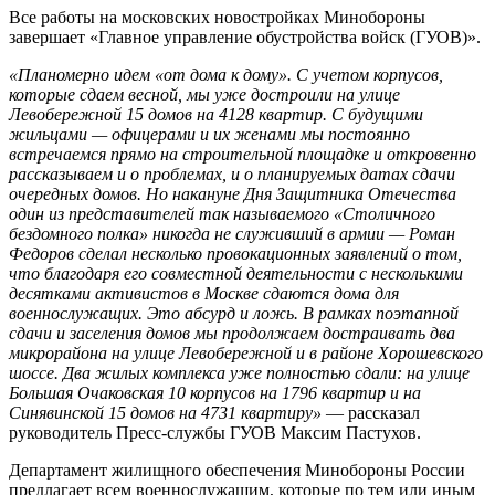
Все работы на московских новостройках Минобороны
завершает «Главное управление обустройства войск (ГУОВ)».
«Планомерно идем «от дома к дому». С учетом корпусов,
которые сдаем весной, мы уже достроили на улице
Левобережной 15 домов на 4128 квартир. С будущими
жильцами — офицерами и их женами мы постоянно
встречаемся прямо на строительной площадке и откровенно
рассказываем и о проблемах, и о планируемых датах сдачи
очередных домов. Но накануне Дня Защитника Отечества
один из представителей так называемого «Столичного
бездомного полка» никогда не служивший в армии — Роман
Федоров сделал несколько провокационных заявлений о том,
что благодаря его совместной деятельности с несколькими
десятками активистов в Москве сдаются дома для
военнослужащих. Это абсурд и ложь. В рамках поэтапной
сдачи и заселения домов мы продолжаем достраивать два
микрорайона на улице Левобережной и в районе Хорошевского
шоссе. Два жилых комплекса уже полностью сдали: на улице
Большая Очаковская 10 корпусов на 1796 квартир и на
Синявинской 15 домов на 4731 квартиру»
— рассказал
руководитель Пресс-службы ГУОВ Максим Пастухов.
Департамент жилищного обеспечения Минобороны России
предлагает всем военнослужащим, которые по тем или иным