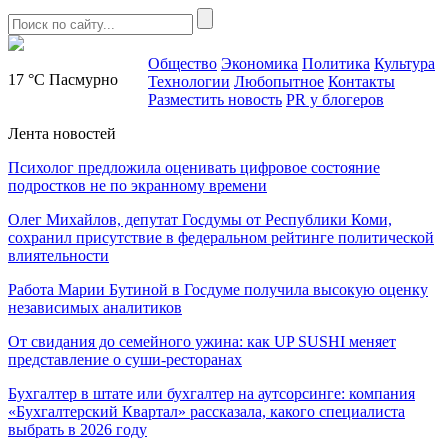
Общество
Экономика
Политика
Культура
17 °C
Пасмурно
Технологии
Любопытное
Контакты
Разместить новость
PR у блогеров
Лента новостей
Психолог предложила оценивать цифровое состояние
подростков не по экранному времени
Олег Михайлов, депутат Госдумы от Республики Коми,
сохранил присутствие в федеральном рейтинге политической
влиятельности
Работа Марии Бутиной в Госдуме получила высокую оценку
независимых аналитиков
От свидания до семейного ужина: как UP SUSHI меняет
представление о суши-ресторанах
Бухгалтер в штате или бухгалтер на аутсорсинге: компания
«Бухгалтерский Квартал» рассказала, какого специалиста
выбрать в 2026 году