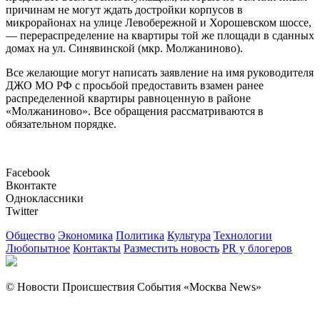
причинам не могут ждать достройки корпусов в
микрорайонах на улице Левобережной и Хорошевском шоссе,
— перераспределение на квартиры той же площади в сданных
домах на ул. Синявинской (мкр. Молжаниново).
Все желающие могут написать заявление на имя руководителя
ДЖО МО РФ с просьбой предоставить взамен ранее
распределенной квартиры равноценную в районе
«Молжаниново». Все обращения рассматриваются в
обязательном порядке.
Facebook
Вконтакте
Одноклассники
Twitter
Общество
Экономика
Политика
Культура
Технологии
Любопытное
Контакты
Разместить новость
PR у блогеров
© Новости Происшествия События «Москва News»