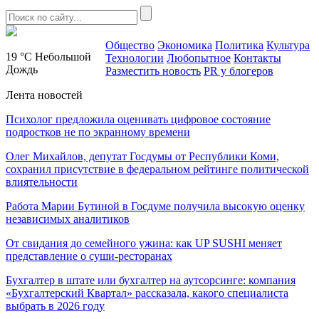
Общество
Экономика
Политика
Культура
19 °C
Небольшой
Технологии
Любопытное
Контакты
Дождь
Разместить новость
PR у блогеров
Лента новостей
Психолог предложила оценивать цифровое состояние
подростков не по экранному времени
Олег Михайлов, депутат Госдумы от Республики Коми,
сохранил присутствие в федеральном рейтинге политической
влиятельности
Работа Марии Бутиной в Госдуме получила высокую оценку
независимых аналитиков
От свидания до семейного ужина: как UP SUSHI меняет
представление о суши-ресторанах
Бухгалтер в штате или бухгалтер на аутсорсинге: компания
«Бухгалтерский Квартал» рассказала, какого специалиста
выбрать в 2026 году