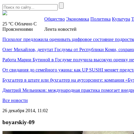
Общество
Экономика
Политика
Культура
Т
25 °C
Облачно С
Прояснениями
Лента новостей
Психолог предложила оценивать цифровое состояние подростк
Олег Михайлов, депутат Госдумы от Республики Коми, сохран
Работа Марии Бутиной в Госдуме получила высокую оценку н
От свидания до семейного ужина: как UP SUSHI меняет предст
Бухгалтер в штате или бухгалтер на аутсорсинге: компания «Бу
Дмитрий Мельников: международная практика помогает внедр
Все новости
26 декабря 2014, 11:02
boyarskiy-09