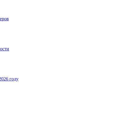
еров
ности
2026 году