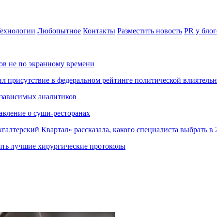
ехнологии
Любопытное
Контакты
Разместить новость
PR у блог
ов не по экранному времени
ил присутствие в федеральном рейтинге политической влиятель
езависимых аналитиков
авление о суши-ресторанах
хгалтерский Квартал» рассказала, какого специалиста выбрать в 
ять лучшие хирургические протоколы