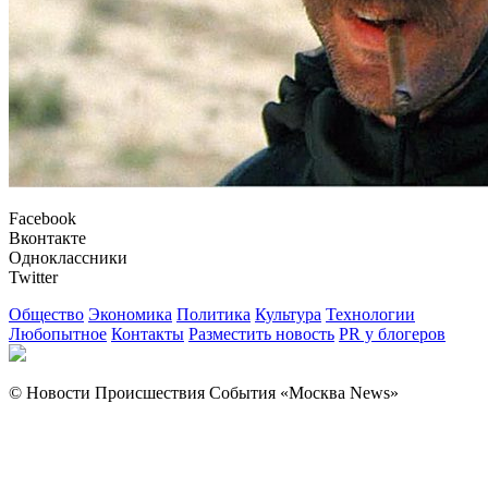
Facebook
Вконтакте
Одноклассники
Twitter
Общество
Экономика
Политика
Культура
Технологии
Любопытное
Контакты
Разместить новость
PR у блогеров
© Новости Происшествия События «Москва News»