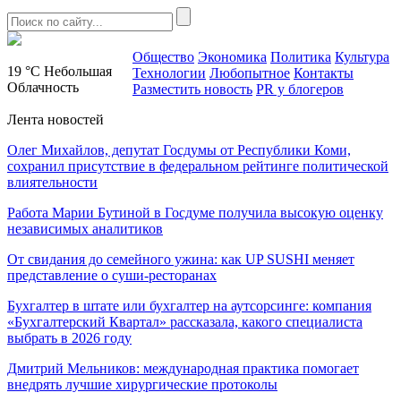
Общество
Экономика
Политика
Культура
19 °C
Небольшая
Технологии
Любопытное
Контакты
Облачность
Разместить новость
PR у блогеров
Лента новостей
Олег Михайлов, депутат Госдумы от Республики Коми,
сохранил присутствие в федеральном рейтинге политической
влиятельности
Работа Марии Бутиной в Госдуме получила высокую оценку
независимых аналитиков
От свидания до семейного ужина: как UP SUSHI меняет
представление о суши-ресторанах
Бухгалтер в штате или бухгалтер на аутсорсинге: компания
«Бухгалтерский Квартал» рассказала, какого специалиста
выбрать в 2026 году
Дмитрий Мельников: международная практика помогает
внедрять лучшие хирургические протоколы