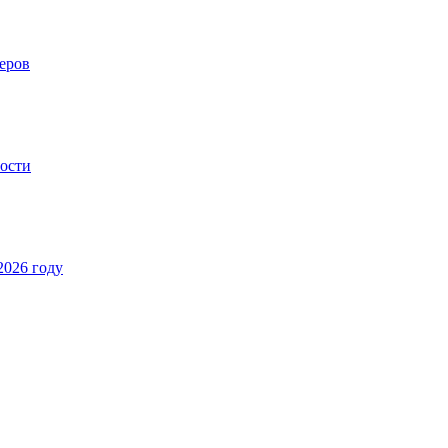
еров
ности
2026 году