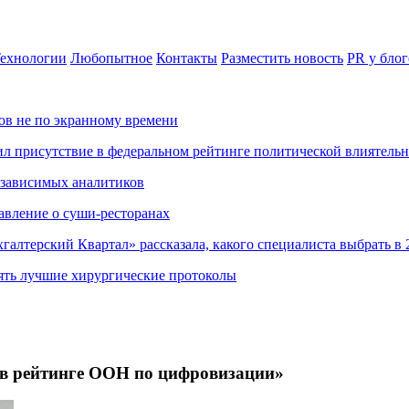
ехнологии
Любопытное
Контакты
Разместить новость
PR у блог
ов не по экранному времени
ил присутствие в федеральном рейтинге политической влиятель
езависимых аналитиков
авление о суши-ресторанах
хгалтерский Квартал» рассказала, какого специалиста выбрать в 
ять лучшие хирургические протоколы
 в рейтинге ООН по цифровизации»