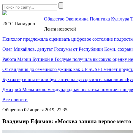
Общество
Экономика
Политика
Культура
Т
26 °C
Пасмурно
Лента новостей
Психолог предложила оценивать цифровое состояние подростк
Олег Михайлов, депутат Госдумы от Республики Коми, сохран
Работа Марии Бутиной в Госдуме получила высокую оценку н
От свидания до семейного ужина: как UP SUSHI меняет предст
Бухгалтер в штате или бухгалтер на аутсорсинге: компания «Бу
Дмитрий Мельников: международная практика помогает внедр
Все новости
Общество
02 апреля 2019, 22:35
Владимир Ефимов: «Москва заняла первое место