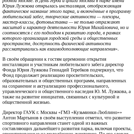
родной Москве. В День герба и флага Москвы в парке имени
Юрия Лужкова открылась инсталляция, отображающая
фактическое название этого парка, и включённые в программу
любительский забег, творческие активности — пленэры,
мастер-классы, фотовыставка — не только отражают
масштаб и характер деятельности Юрия Михайловича, но и
соотносятся с его подходом к развитию города, в рамках
которого организация городской среды и общественных
пространств, доступность физической активности
рассматривались как взаимодополняющие направления
».
В своём обращении к гостям церемонии открытия
инсталляции и участникам любительского забега директор
Фонда Юрия Лужкова Геннадий Теребков подчеркнул, что
Фонд продолжает реализацию просветительских,
образовательных и общественных программ, направленных
на сохранение и актуализацию профессионального,
управленческого и общественного наследия Ю. М. Лужкова, а
также на развитие инициатив, связанных с культурной и
общественной жизнью.
Директор ГАУК г. Москвы «ГМЗ «Кузьминки-Люблино»»
Антон Мартынов в своём выступлении отметил, что развитие
спортивного направления станет одной из важных
составляющих дальнейшего развития парка, включая проекты,
ориентированные на молодёжную аудиторию. По его словам,