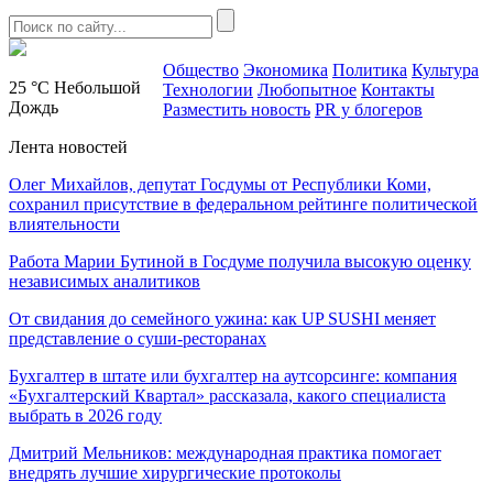
Общество
Экономика
Политика
Культура
25 °C
Небольшой
Технологии
Любопытное
Контакты
Дождь
Разместить новость
PR у блогеров
Лента новостей
Олег Михайлов, депутат Госдумы от Республики Коми,
сохранил присутствие в федеральном рейтинге политической
влиятельности
Работа Марии Бутиной в Госдуме получила высокую оценку
независимых аналитиков
От свидания до семейного ужина: как UP SUSHI меняет
представление о суши-ресторанах
Бухгалтер в штате или бухгалтер на аутсорсинге: компания
«Бухгалтерский Квартал» рассказала, какого специалиста
выбрать в 2026 году
Дмитрий Мельников: международная практика помогает
внедрять лучшие хирургические протоколы