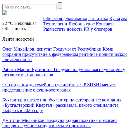
Общество
Экономика
Политика
Культура
22 °C
Небольшая
Технологии
Любопытное
Контакты
Облачность
Разместить новость
PR у блогеров
Лента новостей
Олег Михайлов, депутат Госдумы от Республики Коми,
сохранил присутствие в федеральном рейтинге политической
влиятельности
Работа Марии Бутиной в Госдуме получила высокую оценку
независимых аналитиков
От свидания до семейного ужина: как UP SUSHI меняет
представление о суши-ресторанах
Бухгалтер в штате или бухгалтер на аутсорсинге: компания
«Бухгалтерский Квартал» рассказала, какого специалиста
выбрать в 2026 году
Дмитрий Мельников: международная практика помогает
внедрять лучшие хирургические протоколы