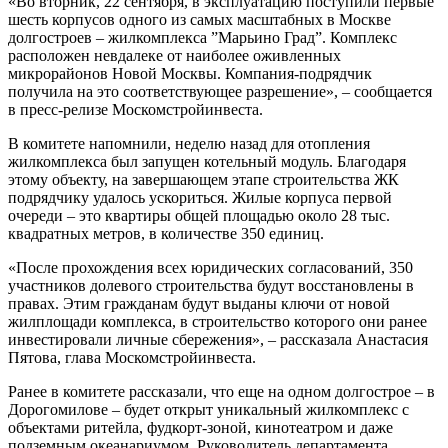
«Во вторник, 22 сентября, в эксплуатацию поступили первые
шесть корпусов одного из самых масштабных в Москве
долгостроев – жилкомплекса ”Марьино Град”. Комплекс
расположен невдалеке от наиболее оживленных
микрорайонов Новой Москвы. Компания-подрядчик
получила на это соответствующее разрешение», – сообщается
в пресс-релизе Москомстройинвеста.
В комитете напомнили, неделю назад для отопления
жилкомплекса был запущен котельный модуль. Благодаря
этому объекту, на завершающем этапе строительства ЖК
подрядчику удалось ускориться. Жилые корпуса первой
очереди – это квартиры общей площадью около 28 тыс.
квадратных метров, в количестве 350 единиц.
«После прохождения всех юридических согласований, 350
участников долевого строительства будут восстановлены в
правах. Этим гражданам будут выданы ключи от новой
жилплощади комплекса, в строительство которого они ранее
инвестировали личные сбережения», – рассказала Анастасия
Пятова, глава Москомстройинвеста.
Ранее в комитете рассказали, что еще на одном долгострое – в
Дорогомилове – будет открыт уникальный жилкомплекс с
объектами ритейла, фудкорт-зоной, кинотеатром и даже
подземным океанариумом. Руководитель департамента