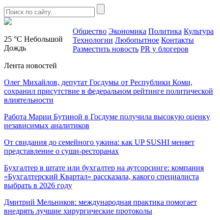
Общество
Экономика
Политика
Культура
25 °C
Небольшой
Технологии
Любопытное
Контакты
Дождь
Разместить новость
PR у блогеров
Лента новостей
Олег Михайлов, депутат Госдумы от Республики Коми,
сохранил присутствие в федеральном рейтинге политической
влиятельности
Работа Марии Бутиной в Госдуме получила высокую оценку
независимых аналитиков
От свидания до семейного ужина: как UP SUSHI меняет
представление о суши-ресторанах
Бухгалтер в штате или бухгалтер на аутсорсинге: компания
«Бухгалтерский Квартал» рассказала, какого специалиста
выбрать в 2026 году
Дмитрий Мельников: международная практика помогает
внедрять лучшие хирургические протоколы