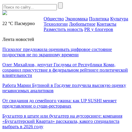
Общество
Экономика
Политика
Культура
22 °C
Пасмурно
Технологии
Любопытное
Контакты
Разместить новость
PR у блогеров
Лента новостей
Психолог предложила оценивать цифровое состояние
подростков не по экранному времени
Олег Михайлов, депутат Госдумы от Республики Коми,
сохранил присутствие в федеральном рейтинге политической
влиятельности
Работа Марии Бутиной в Госдуме получила высокую оценку
независимых аналитиков
От свидания до семейного ужина: как UP SUSHI меняет
представление о суши-ресторанах
Бухгалтер в штате или бухгалтер на аутсорсинге: компания
«Бухгалтерский Квартал» рассказала, какого специалиста
выбрать в 2026 году