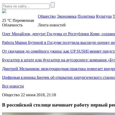
Общество
Экономика
Политика
Культура
Т
25 °C
Переменная
Облачность
Лента новостей
Олег Михайлов, депутат Госдумы от Республики Коми, сохран
Работа Марии Бутиной в Госдуме получила высокую оценку н
От свидания до семейного ужина: как UP SUSHI меняет предст
Бухгалтер в штате или бухгалтер на аутсорсинге: компания «Бу
Дмитрий Мельников: международная практика помогает внедр
Цифровая клиника Биочек об открытии хирургического стацио
Все новости
Общество
22 июня 2018, 21:18
В российской столице начинает работу первый ре