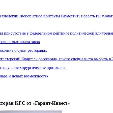
ехнологии
Любопытное
Контакты
Разместить новость
PR у блог
ил присутствие в федеральном рейтинге политической влиятель
езависимых аналитиков
авление о суши-ресторанах
хгалтерский Квартал» рассказала, какого специалиста выбрать в 
ять лучшие хирургические протоколы
нара и новых возможностях
сторан KFC от «Гарант-Инвест»