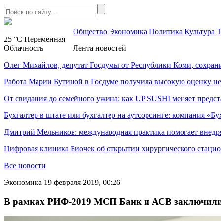
Общество
Экономика
Политика
Культура
Т
25 °C
Переменная
Облачность
Лента новостей
Олег Михайлов, депутат Госдумы от Республики Коми, сохран
Работа Марии Бутиной в Госдуме получила высокую оценку н
От свидания до семейного ужина: как UP SUSHI меняет предст
Бухгалтер в штате или бухгалтер на аутсорсинге: компания «Бу
Дмитрий Мельников: международная практика помогает внедр
Цифровая клиника Биочек об открытии хирургического стацио
Все новости
Экономика
19 февраля 2019, 00:26
В рамках РИФ-2019 МСП Банк и АСВ заключили 