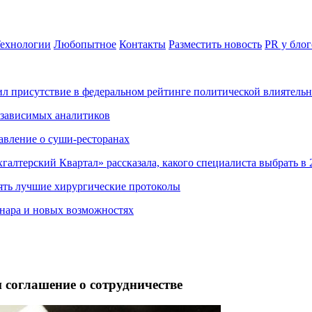
ехнологии
Любопытное
Контакты
Разместить новость
PR у блог
ил присутствие в федеральном рейтинге политической влиятель
езависимых аналитиков
авление о суши-ресторанах
хгалтерский Квартал» рассказала, какого специалиста выбрать в 
ять лучшие хирургические протоколы
нара и новых возможностях
соглашение о сотрудничестве